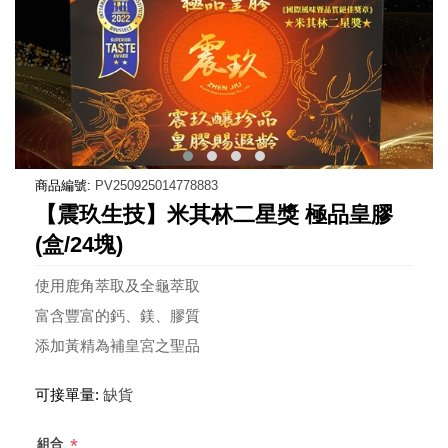
商品編號:
PV250925014778883
【震玖生技】米其林二星獎 極品皇膠
(盒/24塊)
使用鹿角萃取及全龜萃取
富含豐富的鈣、鎂、膠質
添加黃精為補皇宮之聖品
可接單量:
缺貨
*
組合