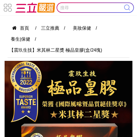
首頁
/
三立推薦
/
美妝保健
/
養生|保健
/
【震玖生技】米其林二星獎 極品皇膠(盒/24塊)