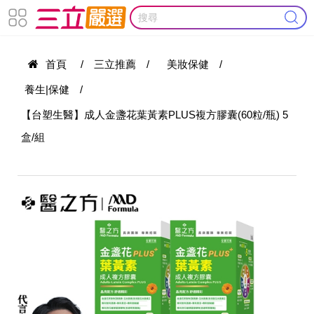
首頁
/
三立推薦
/
美妝保健
/
養生|保健
/
【台塑生醫】成人金盞花葉黃素PLUS複方膠囊(60粒/瓶) 5
盒/組