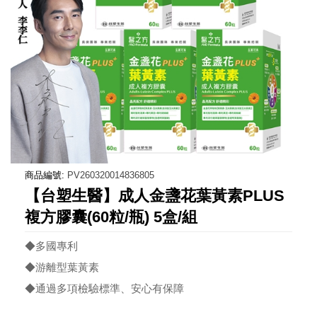
商品編號:
PV260320014836805
【台塑生醫】成人金盞花葉黃素PLUS
複方膠囊(60粒/瓶) 5盒/組
◆多國專利
◆游離型葉黃素
◆通過多項檢驗標準、安心有保障