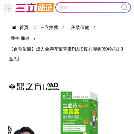
首頁
/
三立推薦
/
美妝保健
/
養生|保健
/
【台塑生醫】成人金盞花葉黃素PLUS複方膠囊(60粒/瓶) 3
盒/組