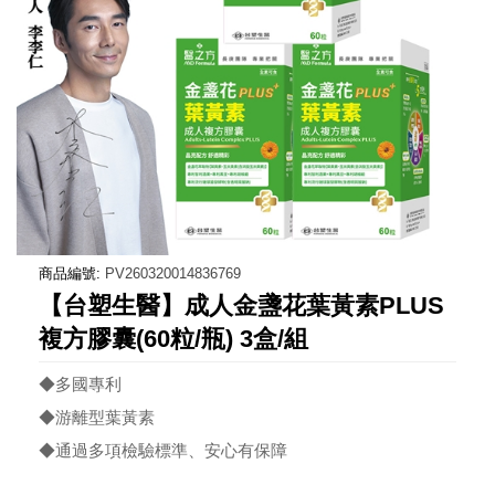
商品編號:
PV260320014836769
【台塑生醫】成人金盞花葉黃素PLUS
複方膠囊(60粒/瓶) 3盒/組
◆多國專利
◆游離型葉黃素
◆通過多項檢驗標準、安心有保障