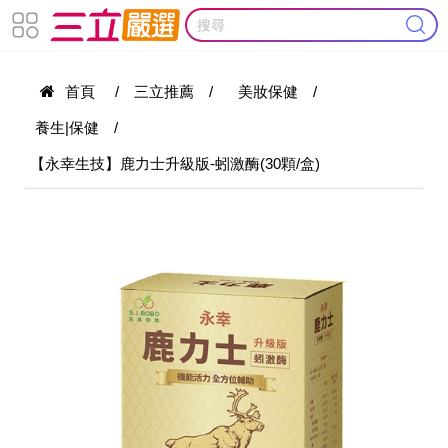
首頁
/
三立推薦
/
美妝保健
/
養生|保健
/
【永幸生技】鹿力士升級版-蚓激酶(30顆/盒)