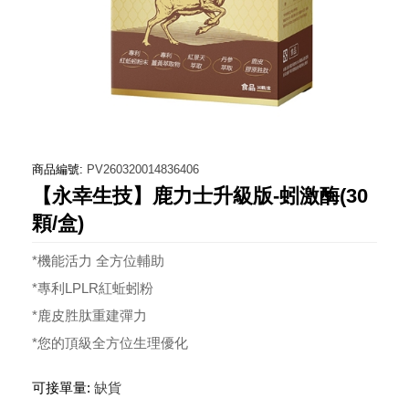
商品編號:
PV260320014836406
【永幸生技】鹿力士升級版-蚓激酶(30
顆/盒)
*機能活力 全方位輔助
*專利LPLR紅蚯蚓粉
*鹿皮胜肽重建彈力
*您的頂級全方位生理優化
可接單量:
缺貨