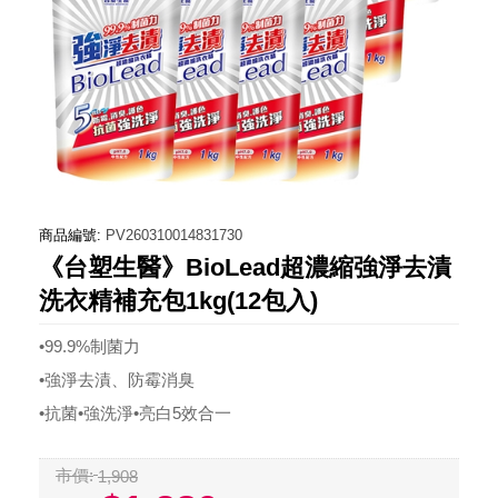
商品編號:
PV260310014831730
《台塑生醫》BioLead超濃縮強淨去漬
洗衣精補充包1kg(12包入)
•99.9%制菌力
•強淨去漬、防霉消臭
•抗菌•強洗淨•亮白5效合一
市價:
1,908