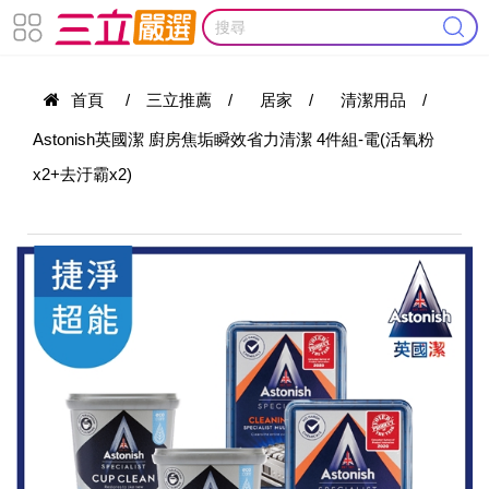
首頁
/
三立推薦
/
居家
/
清潔用品
/
Astonish英國潔 廚房焦垢瞬效省力清潔 4件組-電(活氧粉
x2+去汙霸x2)