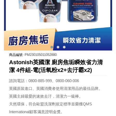
商品編號:
PM230105011052880
Astonish英國潔 廚房焦垢瞬效省力清
潔 4件組-電(活氧粉x2+去汙霸x2)
諮詢電話：0800-885-999、0800-060-006
英國原裝進口、英國消費者使用清潔用品的最佳品牌。
英國主婦最愛的速效去汙，清潔力一級棒。
天然環保，符合歐盟洗潔劑規定標準並榮獲QMS
Intemational顧客滿意證明金獎。