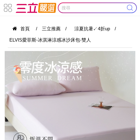
首頁
/
三立推薦
/
涼夏抗暑↙4折up
/
ELVIS愛菲斯-冰淇淋涼感冰沙床包-雙人