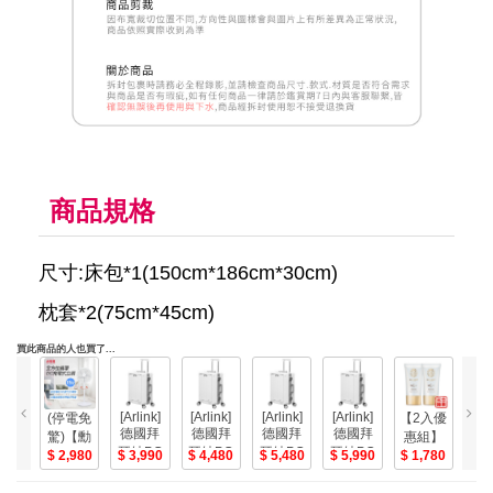
商品規格
尺寸:床包*1(150cm*186cm*30cm)
枕套*2(75cm*45cm)
買此商品的人也買了...
【D
[Arlink]
[Arlink]
[Arlink]
[Arlink]
(停電免
【2入優
德國拜
德國拜
德國拜
德國拜
驚)【勳
惠組】
尚
1
耳純PC
耳純PC
耳純PC
耳純PC
SKINASSET
風】16
2,980
3,990
4,480
5,480
5,990
1,780
糖
多功能
多功能
多功能
多功能
海洋水
吋USB
包
前開式
前開式
前開式
前開式
仙防曬
無線DC