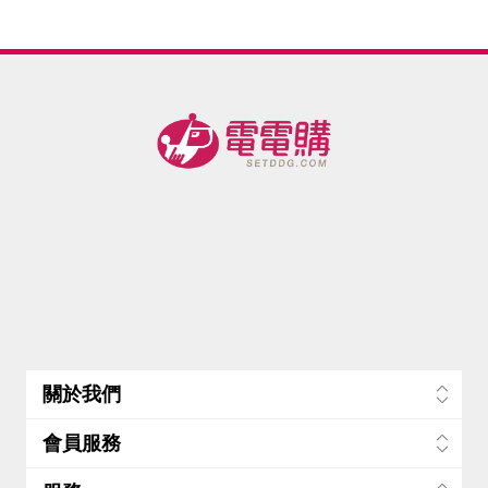
耳
鋁框行
鋁框行
鋁框行
鋁框行
乳液
立扇 台
瓶/
(SPF50+,PA+++
李箱白
李箱白
李箱白
李箱白
灣製造-
箱
美
色女神
色女神
色女神
色女神
美
款[20吋]
款[24吋]
款[28吋]
款[30吋]
-蝦
-蝦
-蝦
(胖胖箱)
- -蝦
關於我們
會員服務