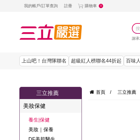
我的帳戶/訂單查詢
註冊
購物車
0
謝承
上山吧！台灣隊聯名
超級紅人榜聯名44折起
百味人
涼夏抗暑↙4折up
謝承均代言推薦
節目聯名系列
古溜x五秀園
養生|保健
熱銷排行
熱銷排行
熱銷排行
熱銷排行
熱銷排行
熱銷排行
百味人生
韓國
首頁
/
三立推薦
三立推薦
SKINASSET
無鋼圈│無痕
請世界吃桌
美妝｜保養
零食│點心
餐廚用品
廚房專區
上衣
美妝保健
甘味人生鍵力
即食泡麵 l 沖泡
上山下海過一
DF美肌醫生
塑身衣│褲
生活百貨
生活專區
下著
肽↙85折
養生|保健
夜聯名
品
池昌旭代言
清潔用品
機能服飾
美容專區
女內褲
美妝｜保養
罐頭 l 食材 l 烘
超級紅人榜聯
Bello. U
DF美肌醫生
寢具│床墊
涼夏家電
男內褲
配件