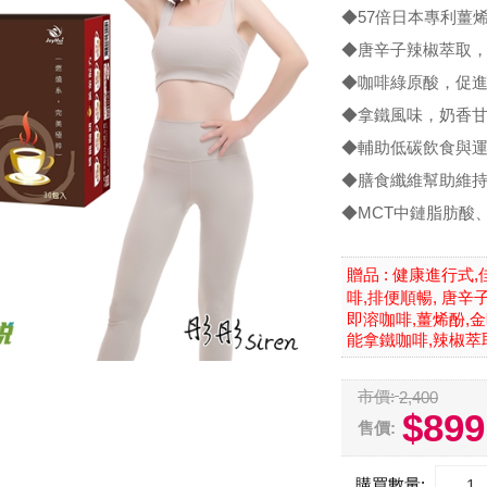
◆57倍日本專利薑
◆唐辛子辣椒萃取
◆咖啡綠原酸，促
◆拿鐵風味，奶香甘
◆輔助低碳飲食與
◆膳食纖維幫助維
◆MCT中鏈脂肪酸
健康進行式,佳
贈品 :
啡,排便順暢, 唐辛
即溶咖啡,薑烯酚,
能拿鐵咖啡,辣椒萃
市價:
2,400
$899
售價:
購買數量: