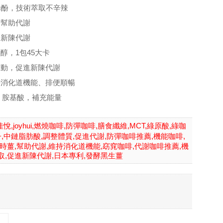
烯酚，技術萃取不辛辣
，幫助代謝
進新陳代謝
醇，1包45大卡
運動，促進新陳代謝
持消化道機能、排便順暢
、胺基酸，補充能量
悅,joyhui,燃燒咖啡,防彈咖啡,膳食纖維,MCT,綠原酸,綠咖
子,中鏈脂肪酸,調整體質,促進代謝,防彈咖啡推薦,機能咖啡,
金時薑,幫助代謝,維持消化道機能,窈窕咖啡,代謝咖啡推薦,機
取,促進新陳代謝,日本專利,發酵黑生薑