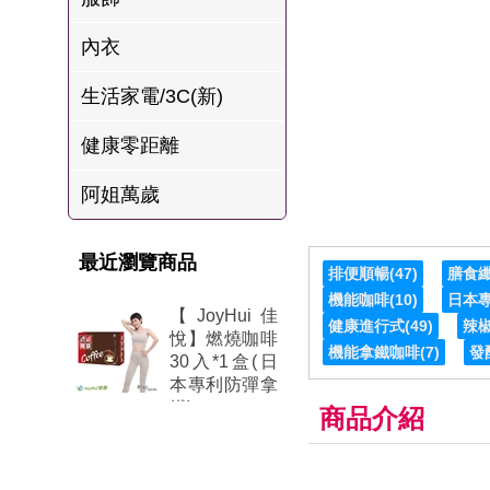
肉爐
內衣
海瑞摃丸
生活家電/3C(新)
八兩排烤肉組
健康零距離
阿姐萬歲
最近瀏覽商品
排便順暢
(47)
膳食
機能咖啡
(10)
日本
【JoyHui佳
健康進行式
(49)
辣
悅】燃燒咖啡
機能拿鐵咖啡
(7)
發
30入*1盒(日
本專利防彈拿
鐵)
商品介紹