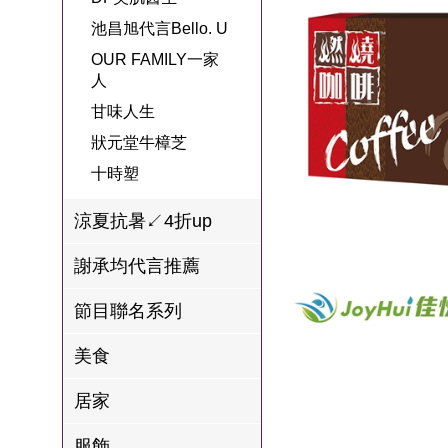
名
焙
OUR FAMILY
池昌旭代言Bello. U
PP波瑟楓妮品
NEONER
宗教開運
3C
鍋物 l 藥膳 l 滴
百味人生戲劇
一家人
OUR FAMILY一家
牌館
雞精
人
ELVIS愛菲斯
1MORE耳機
型男大主廚聯
甘味人生
L’eBeauty包包
寢具
甘味人生
林聰明沙鍋魚
名
狀元堂牛樟芝
頭
狀元堂牛樟芝
Astonish英國潔
節目聯名商品
十時塑
十時塑
冷藏 | 冷凍食品
推薦
雨揚老師開運
李大娘手工水
涼夏抗暑↙4折up
金健康石墨烯
餃
謝承均代言推薦
台塑生醫
自在食刻
節目聯名系列
三立X信海 星
鮮蝦蝦滑
美食
愛雅辣呦
居家
沈玉琳代言羊
服飾