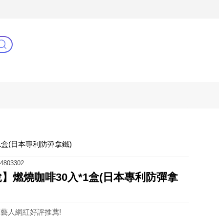
3C(新)
健康零距離
阿姐萬歲
*1盒(日本專利防彈拿鐵)
4803302
佳悅】燃燒咖啡30入*1盒(日本專利防彈拿
藝人網紅好評推薦!