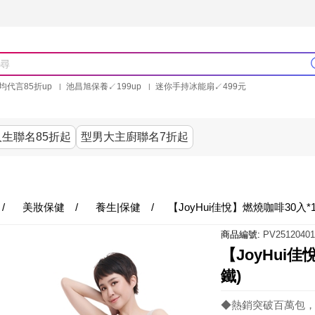
均代言85折up
池昌旭保養↙199up
迷你手持冰能扇↙499元
林美秀石墨烯粒線褲25折up
氣動塑崩褲6折up
PP聯合品牌買就送
生聯名85折起
型男大主廚聯名7折起
美食
居家
服飾
美妝保健
內衣
生活家電/
/
美妝保健
/
養生|保健
/
【JoyHui佳悅】燃燒咖啡30入
商品編號:
PV25120401
【JoyHui
鐵)
◆熱銷突破百萬包，