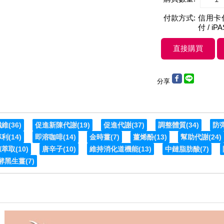
付款方式:
信用卡付款
付 / iP
分享
纖維
(36)
促進新陳代謝
(19)
促進代謝
(37)
調整體質
(34)
防
專利
(14)
即溶咖啡
(14)
金時薑
(7)
薑烯酚
(13)
幫助代謝
(24)
椒萃取
(10)
唐辛子
(10)
維持消化道機能
(13)
中鏈脂肪酸
(7)
酵黑生薑
(7)