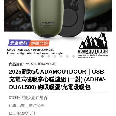
商品編號:
PV251128014799610
2025新款式 ADAMOUTDOOR｜USB
充電式磁吸掌心暖爐組 (一對) (ADHW-
DUAL500) 磁吸暖蛋/充電暖暖包
☑磁吸式雙入兩用組合
☑單手/雙手隨時替換
☑三段溫控設計