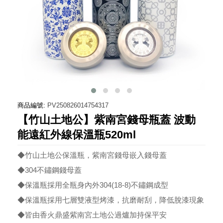
商品編號:
PV250826014754317
【竹山土地公】紫南宮錢母瓶蓋 波動
能遠紅外線保溫瓶520ml
◆竹山土地公保溫瓶，紫南宮錢母嵌入錢母蓋
◆304不鏽鋼錢母蓋
◆保溫瓶採用全瓶身內外304(18-8)不鏽鋼成型
◆保溫瓶採用七層雙液型烤漆，抗磨耐刮，降低脫漆現象
◆皆由香火鼎盛紫南宮土地公過爐加持保平安