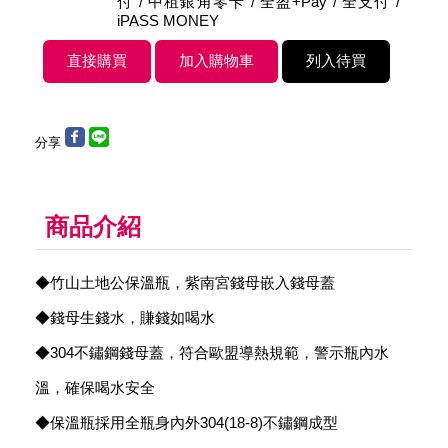
付 / 中租銀角零卡 / 全盈+Pay / 全支付 /
iPASS MONEY
分享
商品介紹
◆竹山土地公保溫瓶，紫南宮錢母嵌入錢母蓋
◆錢母生錢水，賺錢如喝水
◆304不鏽鋼錢母蓋，符合歐盟導熱規範，警示瓶內水
溫，確保喝水安全
◆保溫瓶採用全瓶身內外304(18-8)不鏽鋼成型