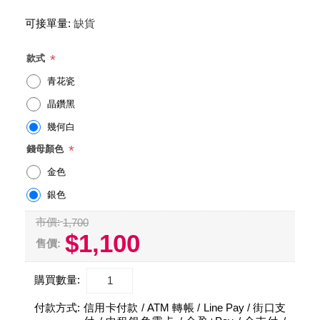
可接單量:
缺貨
*
款式
青花瓷
晶鑽黑
幾何白
*
錢母顏色
金色
銀色
市價:
1,700
$1,100
售價:
購買數量:
付款方式:
信用卡付款 / ATM 轉帳 / Line Pay / 街口支