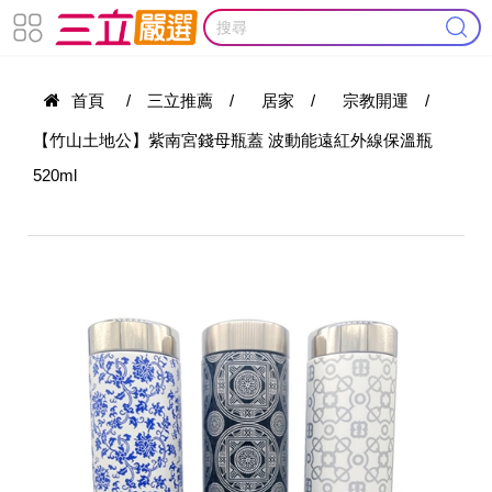
首頁
/
三立推薦
/
居家
/
宗教開運
/
【竹山土地公】紫南宮錢母瓶蓋 波動能遠紅外線保溫瓶
520ml