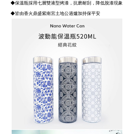
◆保溫瓶採用七層雙液型烤漆，抗磨耐刮，降低脫漆現象
◆皆由香火鼎盛紫南宮土地公過爐加持保平安