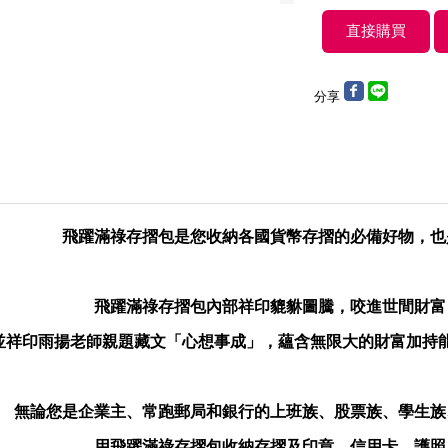
分享
飛躍滿祿存摺包是您收納各國貨幣存摺的必備好物，也
飛躍滿祿存摺包內部祥印貔貅圖騰，咬進世間財富
並祥印雨揚老師親題藏文「心想事成」，蘊含無限大的財富加持
無論您是企業主、常跑郵局和銀行的上班族、股票族、學生族
用飛躍滿祿存摺包收納存摺及印章、信用卡、護照