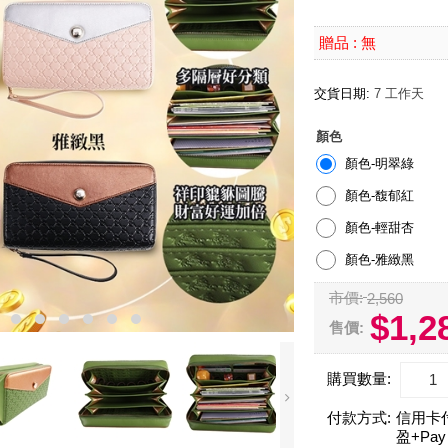
無
贈品 :
交貨日期:
7 工作天
顏色
顏色-明翠綠
顏色-馥郁紅
顏色-輕甜杏
顏色-雅緻黑
市價:
2,560
$1,2
售價:
購買數量:
付款方式:
信用卡付款
盈+Pay