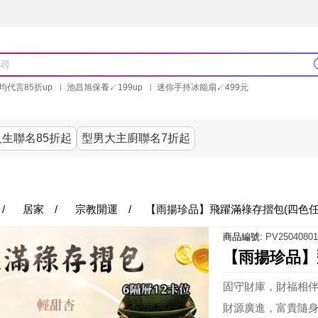
均代言85折up
池昌旭保養↙199up
迷你手持冰能扇↙499元
林美秀石墨烯粒線褲25折up
氣動塑崩褲6折up
PP聯合品牌買就送
生聯名85折起
型男大主廚聯名7折起
美食
居家
服飾
美妝保健
內衣
生活家電/
/
居家
/
宗教開運
/
【雨揚珍品】飛躍滿祿存摺包(四色任
商品編號:
PV25040801
【雨揚珍品】
固守財庫，財福相
財源廣進，富貴隨