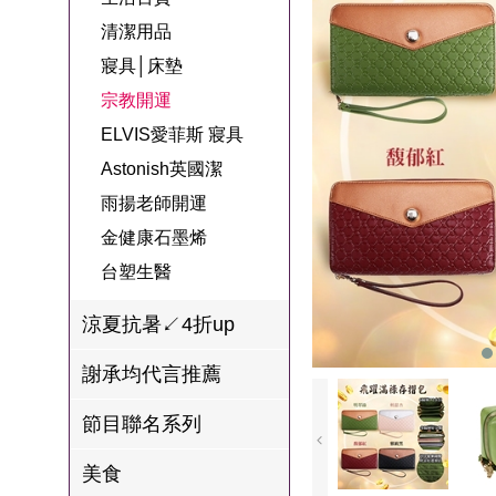
名
焙
OUR FAMILY
清潔用品
PP波瑟楓妮品
NEONER
宗教開運
3C
鍋物 l 藥膳 l 滴
百味人生戲劇
一家人
寢具│床墊
牌館
雞精
ELVIS愛菲斯
1MORE耳機
型男大主廚聯
甘味人生
宗教開運
L’eBeauty包包
寢具
林聰明沙鍋魚
名
ELVIS愛菲斯 寢具
狀元堂牛樟芝
頭
Astonish英國潔
Astonish英國潔
節目聯名商品
十時塑
冷藏 | 冷凍食品
推薦
雨揚老師開運
雨揚老師開運
金健康石墨烯
李大娘手工水
金健康石墨烯
餃
台塑生醫
台塑生醫
自在食刻
涼夏抗暑↙4折up
三立X信海 星
謝承均代言推薦
鮮蝦蝦滑
節目聯名系列
愛雅辣呦
美食
沈玉琳代言羊