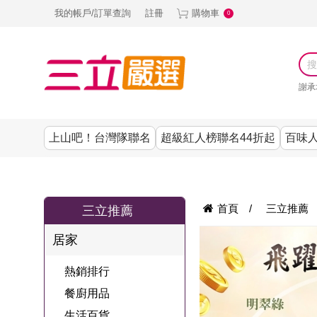
我的帳戶/訂單查詢
註冊
購物車
0
謝承
上山吧！台灣隊聯名
超級紅人榜聯名44折起
百味人
涼夏抗暑↙4折up
謝承均代言推薦
節目聯名系列
古溜x五秀園
養生|保健
熱銷排行
熱銷排行
熱銷排行
熱銷排行
熱銷排行
熱銷排行
百味人生
韓國
首頁
/
三立推薦
三立推薦
SKINASSET
無鋼圈│無痕
請世界吃桌
美妝｜保養
零食│點心
餐廚用品
廚房專區
上衣
居家
甘味人生鍵力
即食泡麵 l 沖泡
上山下海過一
DF美肌醫生
塑身衣│褲
生活百貨
生活專區
下著
肽↙85折
熱銷排行
夜聯名
品
池昌旭代言
清潔用品
機能服飾
美容專區
女內褲
餐廚用品
罐頭 l 食材 l 烘
超級紅人榜聯
Bello. U
生活百貨
寢具│床墊
涼夏家電
男內褲
配件