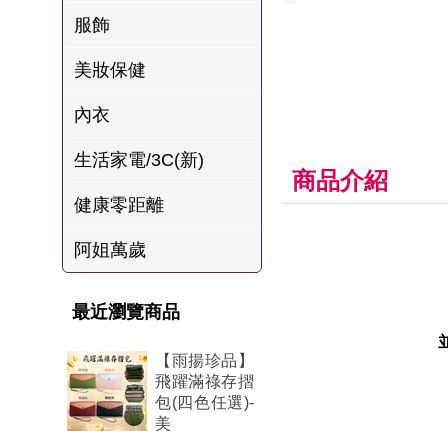
肉爐
服飾
海瑞摃丸
美妝保健
八兩排烤肉組
內衣
生活家電/3C(新)
商品介紹
健康零距離
阿姐萬歲
最近瀏覽商品
【雨揚珍品】
飛躍滿祿存摺
包(四色任選)-
美