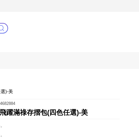
3C(新)
健康零距離
阿姐萬歲
選)-美
4682884
飛躍滿祿存摺包(四色任選)-美
伴。
身。