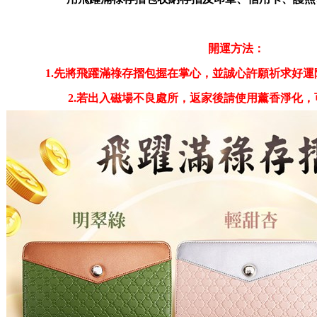
開運方法：
1.先將飛躍滿祿存摺包握在掌心，並誠心許願祈求好
2.若出入磁場不良處所，返家後請使用薰香淨化