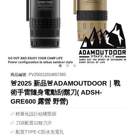
商品編號:
PV250212014657383
🚨2025 新品🚨ADAMOUTDOOR｜戰
術手雷隨身電動刮鬍刀( ADSH-
GRE600 露營 野營)
✅ 輕量化設計結構堅固
✅ 刀頭配置12枚刀片
✅ 配置TYPE-C防水充電孔