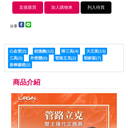
分享
心血管
(2)
蚓激酶
(12)
降三高
(4)
大立美
(13)
三高
(3)
外密體
(6)
管路立克
(2)
朝鮮薊
(7)
香檸檬橙
(2)
商品介紹