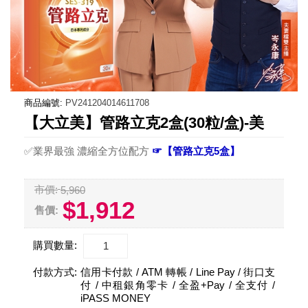
商品編號:
PV241204014611708
【大立美】管路立克2盒(30粒/盒)-美
✅業界最強 濃縮全方位配方
☞【管路立克5盒】
市價:
5,960
$1,912
售價:
購買數量:
付款方式:
信用卡付款 / ATM 轉帳 / Line Pay / 街口支
付 / 中租銀角零卡 / 全盈+Pay / 全支付 /
iPASS MONEY