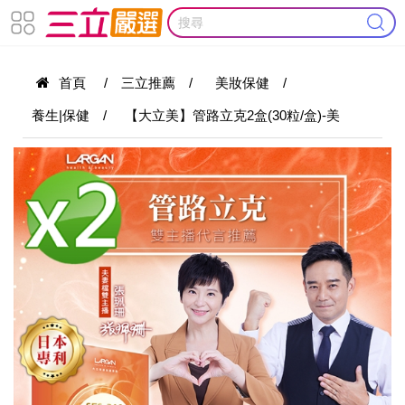
首頁
/
三立推薦
/
美妝保健
/
養生|保健
/
【大立美】管路立克2盒(30粒/盒)-美