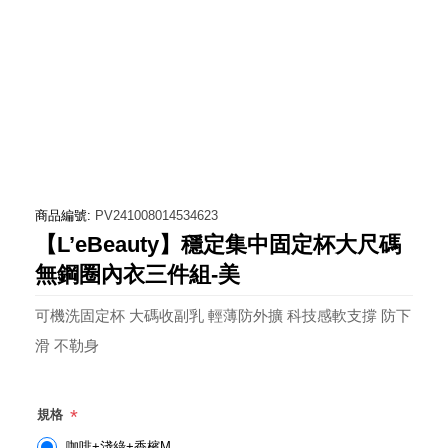
商品編號:
PV241008014534623
【L’eBeauty】穩定集中固定杯大尺碼
無鋼圈內衣三件組-美
可機洗固定杯 大碼收副乳 輕薄防外擴 科技感軟支撐 防下
滑 不勒身
*
規格
咖啡+淺綠+香檳M