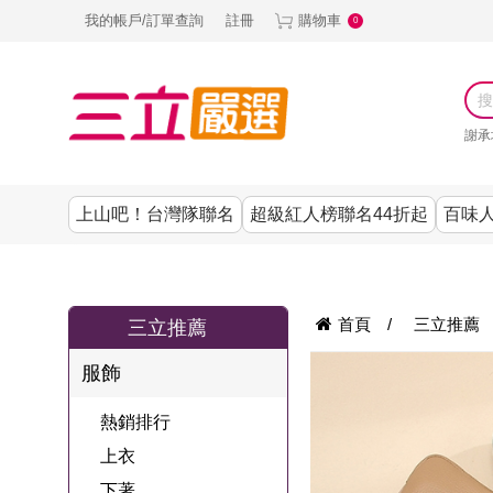
我的帳戶/訂單查詢
註冊
購物車
0
謝承
上山吧！台灣隊聯名
超級紅人榜聯名44折起
百味人
涼夏抗暑↙4折up
謝承均代言推薦
節目聯名系列
古溜x五秀園
養生|保健
熱銷排行
熱銷排行
熱銷排行
熱銷排行
熱銷排行
熱銷排行
百味人生
韓國
首頁
/
三立推薦
三立推薦
SKINASSET
無鋼圈│無痕
請世界吃桌
美妝｜保養
零食│點心
餐廚用品
廚房專區
上衣
服飾
甘味人生鍵力
即食泡麵 l 沖泡
上山下海過一
DF美肌醫生
塑身衣│褲
生活百貨
生活專區
下著
肽↙85折
熱銷排行
夜聯名
品
池昌旭代言
清潔用品
機能服飾
美容專區
女內褲
上衣
罐頭 l 食材 l 烘
超級紅人榜聯
Bello. U
下著
寢具│床墊
涼夏家電
男內褲
配件