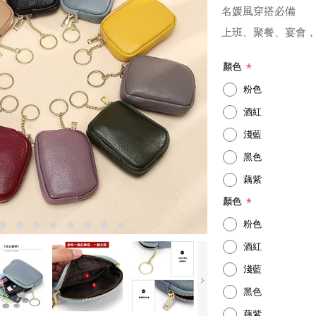
名媛風穿搭必備
上班、聚餐、宴會
*
顏色
粉色
酒紅
淺藍
黑色
藕紫
*
顏色
粉色
酒紅
淺藍
黑色
藕紫