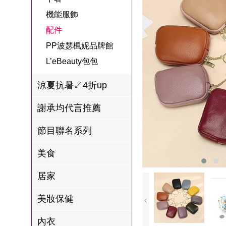
名
焙
OUR FAMILY
機能服飾
PP波瑟楓妮品
NEONER
宗教開運
3C
鍋物 l 藥膳 l 滴
百味人生戲劇
一家人
配件
牌館
雞精
ELVIS愛菲斯
1MORE耳機
型男大主廚聯
甘味人生
PP波瑟楓妮品牌館
L’eBeauty包包
寢具
林聰明沙鍋魚
名
L’eBeauty包包
狀元堂牛樟芝
頭
Astonish英國潔
節目聯名商品
涼夏抗暑↙4折up
十時塑
冷藏 | 冷凍食品
推薦
雨揚老師開運
謝承均代言推薦
李大娘手工水
金健康石墨烯
餃
節目聯名系列
台塑生醫
自在食刻
美食
三立X信海 星
居家
鮮蝦蝦滑
愛雅辣呦
美妝保健
沈玉琳代言羊
內衣