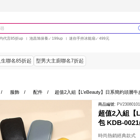
均代言85折up
池昌旭保養↙199up
迷你手持冰能扇↙499元
林美秀石墨烯粒線褲25折up
氣動塑崩褲6折up
PP聯合品牌買就送
生聯名85折起
型男大主廚聯名7折起
美食
居家
服飾
美妝保健
內衣
家電/3
/
服飾
/
配件
/
超值2入組【L’eBeauty】日系簡約頭層牛皮
商品編號:
PV23080101
超值2入組【L
包 KDB-00
時尚熱銷經典款式