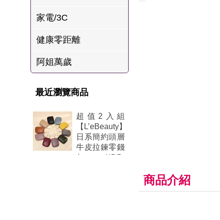
肉爐
家電/3C
海瑞摃丸
健康零距離
八兩排烤肉組
阿姐萬歲
最近瀏覽商品
超值2入組
【L’eBeauty】
日系簡約頭層
牛皮拉鍊零錢
包 KDB-
0021(真皮/零
商品介紹
錢包/卡包/牛
皮)-美