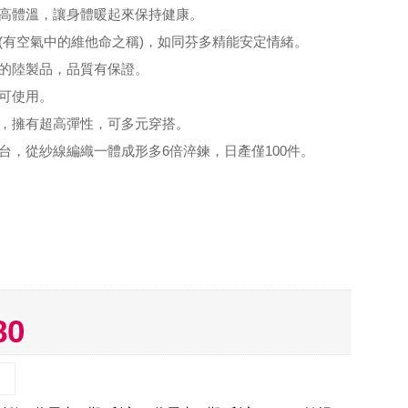
提高體溫，讓身體暖起來保持健康。
子(有空氣中的維他命之稱)，如同芬多精能安定情緒。
間的陸製品，品質有保證。
皆可使用。
式，擁有超高彈性，可多元穿搭。
機台，從紗線編織一體成形多6倍淬鍊，日產僅100件。
80