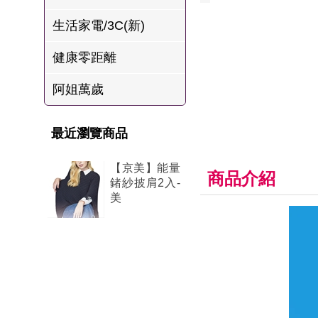
肉爐
生活家電/3C(新)
海瑞摃丸
健康零距離
八兩排烤肉組
阿姐萬歲
最近瀏覽商品
【京美】能量
商品介紹
鍺紗披肩2入-
美