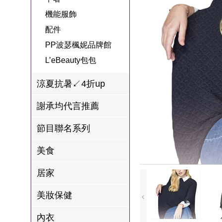
名
焙
OUR FAMILY
機能服飾
PP波瑟楓妮品
NEONER
宗教開運
3C
鍋物 l 藥膳 l 滴
百味人生戲劇
一家人
配件
牌館
雞精
ELVIS愛菲斯
1MORE耳機
型男大主廚聯
甘味人生
PP波瑟楓妮品牌館
L’eBeauty包包
寢具
林聰明沙鍋魚
名
L’eBeauty包包
狀元堂牛樟芝
頭
Astonish英國潔
節目聯名商品
涼夏抗暑↙4折up
十時塑
冷藏 | 冷凍食品
推薦
雨揚老師開運
謝承均代言推薦
李大娘手工水
金健康石墨烯
餃
節目聯名系列
台塑生醫
自在食刻
美食
三立X信海 星
居家
鮮蝦蝦滑
愛雅辣呦
美妝保健
沈玉琳代言羊
內衣