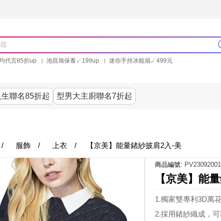
均代言85折up
池昌旭保養↙199up
迷你手持冰能扇↙499元
林美秀石墨烯粒線褲25折up
氣動塑崩褲6折up
PP聯合品牌買就送
生聯名85折起
型男大主廚聯名7折起
美食
居家
服飾
美妝保健
內衣
生活家電/
/
服飾
/
上衣
/
【京美】能量鍺紗披肩2入-美
商品編號:
PV23092001
【京美】能量
1.獨家雙專利3D
2.採用鍺紗織成，