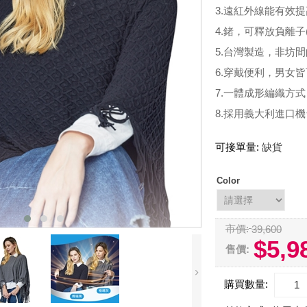
3.遠紅外線能有效
4.鍺，可釋放負離
5.台灣製造，非坊
6.穿戴便利，男女
7.一體成形編織方
8.採用義大利進口
可接單量:
缺貨
Color
市價:
39,600
$5,9
售價:
購買數量: