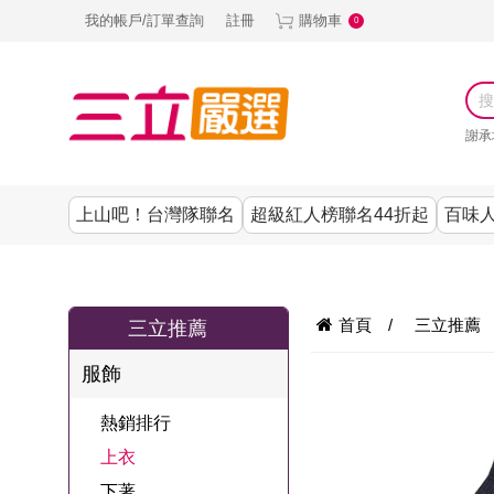
我的帳戶/訂單查詢
註冊
購物車
0
謝承
上山吧！台灣隊聯名
超級紅人榜聯名44折起
百味人
涼夏抗暑↙4折up
謝承均代言推薦
節目聯名系列
古溜x五秀園
養生|保健
熱銷排行
熱銷排行
熱銷排行
熱銷排行
熱銷排行
熱銷排行
百味人生
韓國
首頁
/
三立推薦
三立推薦
SKINASSET
無鋼圈│無痕
請世界吃桌
美妝｜保養
零食│點心
餐廚用品
廚房專區
上衣
服飾
甘味人生鍵力
即食泡麵 l 沖泡
上山下海過一
DF美肌醫生
塑身衣│褲
生活百貨
生活專區
下著
肽↙85折
熱銷排行
夜聯名
品
池昌旭代言
清潔用品
機能服飾
美容專區
女內褲
上衣
罐頭 l 食材 l 烘
超級紅人榜聯
Bello. U
下著
寢具│床墊
涼夏家電
男內褲
配件