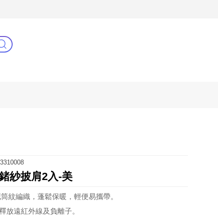
3C(新)
健康零距離
阿姐萬歲
3310008
鍺紗披肩2入-美
萬花筒紋編織，蓬鬆保暖，輕便易攜帶。
可釋放遠紅外線及負離子。