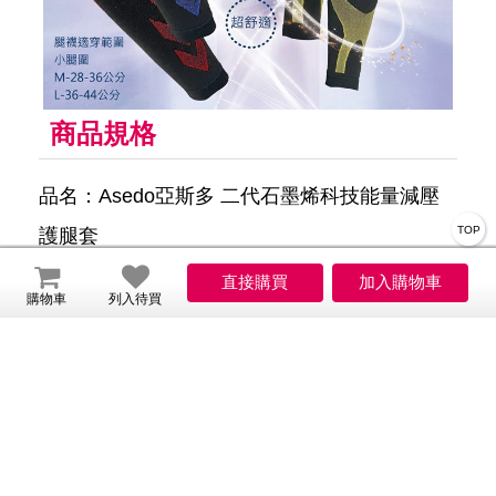
商品規格
品名：Asedo亞斯多 二代石墨烯科技能量減壓
TOP
護腿套
尺寸： M 28~36cm(小腿圍)
購物車
列入待買
L 36~44cm(小腿圍)
顏色：紅色、黃色、藍色
成份: 石墨烯黑科技尼龍纖維75％
彈性纖維25％