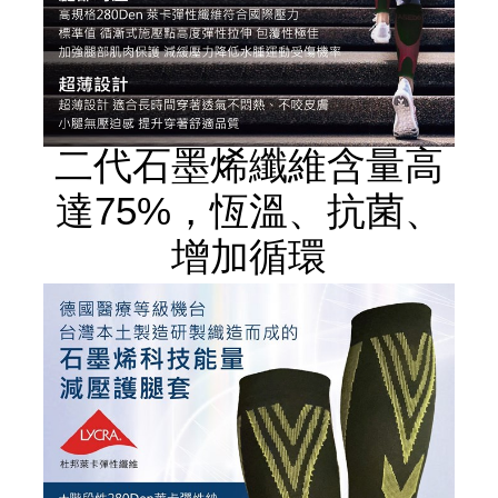
二代石墨烯纖維含量高
達75%，恆溫、抗菌、
增加循環