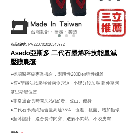
商品編號:
PV220701010343772
Asedo亞斯多 二代石墨烯科技能量減
壓護腿套
●德國醫療級專業機台，階段性280Den彈性纖維
●箭V型織法按壓脛骨兩側穴道 +小腿分段加壓 延伸至阿
基里斯腱位置
●非常適合長時間久站(坐)者、登山、健身
●二代石墨烯纖維含量高達75%，恆溫、抗菌、增加循環
●超薄設計、適合長時間穿、透氣不悶熱、不咬皮膚