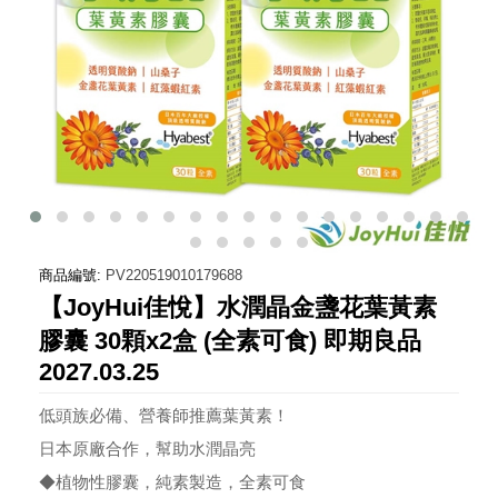
商品編號:
PV220519010179688
【JoyHui佳悅】水潤晶金盞花葉黃素
膠囊 30顆x2盒 (全素可食) 即期良品
2027.03.25
低頭族必備、營養師推薦葉黃素！
日本原廠合作，幫助水潤晶亮
◆植物性膠囊，純素製造，全素可食