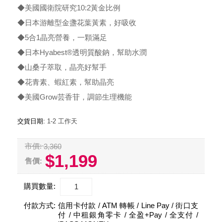
◆美國國衛院研究10:2黃金比例
◆日本游離型金盞花葉黃素，好吸收
◆5合1晶亮營養，一顆滿足
◆日本Hyabest®透明質酸鈉，幫助水潤
◆山桑子萃取，晶亮好幫手
◆花青素、蝦紅素，幫助晶亮
◆美國Grow芸香苷，調節生理機能
交貨日期:
1-2 工作天
市價:
3,360
$1,199
售價:
購買數量:
付款方式:
信用卡付款 / ATM 轉帳 / Line Pay / 街口支
付 / 中租銀角零卡 / 全盈+Pay / 全支付 /