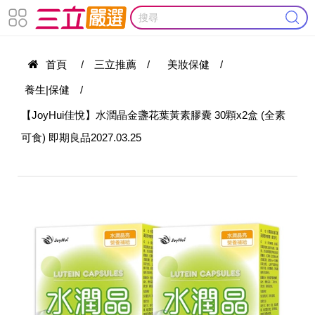
首頁
/
三立推薦
/
美妝保健
/
養生|保健
/
【JoyHui佳悅】水潤晶金盞花葉黃素膠囊 30顆x2盒 (全素
可食) 即期良品2027.03.25