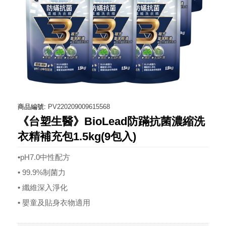
商品編號:
PV220209009615568
《台塑生醫》BioLead防蹣抗菌濃縮洗
衣精補充包1.5kg(9包入)
•pH7.0中性配方
• 99.9%制菌力
• 纖維深入淨化
• 嬰童及貼身衣物適用