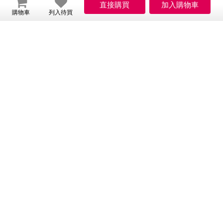
購物車
列入待買
商品規格
品名：《台塑生醫》BioLead防蹣抗菌濃縮洗衣
精補充包1.5kg(9包入)
成份：直鏈烷基苯磺酸、氫氧化鈉、月桂醇聚氧
化乙烯醚鈉鹽、聚氧乙烯月桂醇醚、聚丙烯酸
鈉、甲基纖維素、芒硝、氯己定葡糖酸鹽、複方
精油(茶樹、尤加利、薄荷精油)、防腐劑、香
精、純水、葡萄柚籽抗菌劑
淨含量：1.5kg