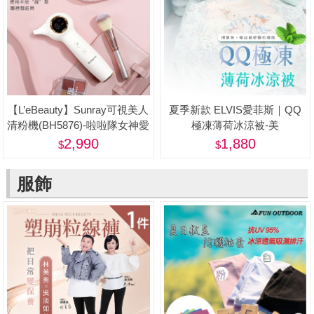
【L’eBeauty】Sunray可視美人
夏季新款 ELVIS愛菲斯｜QQ
清粉機(BH5876)-啦啦隊女神愛
極凍薄荷冰涼被-美
用推薦
2,990
1,880
服飾