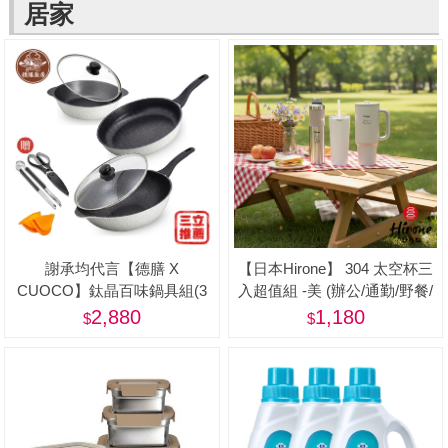
居家
謝承均代言【德膳 X
【日本Hirone】 304 太空杯三
CUOCO】鈦晶百味鍋具組(3
入超值組 -美 (辦公/通勤/野餐/
鍋2蓋 5件組)
居家/旅遊/登山/露營)
2,880
1,180