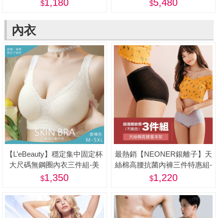
[28吋] -蝦
1,180
5,480
內衣
【L’eBeauty】穩定集中固定杯
最熱銷【NEONER銀離子】天
大尺碼無鋼圈內衣三件組-美
絲棉高腰抗菌內褲三件特惠組-
美
1,350
1,220