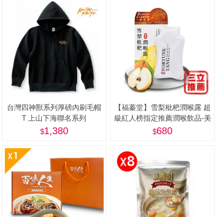
台灣四神獸系列厚磅內刷毛帽
【福蓁堂】雪梨枇杷潤喉露 超
T 上山下海聯名系列
級紅人榜指定推薦潤喉飲品-美
1,380
680