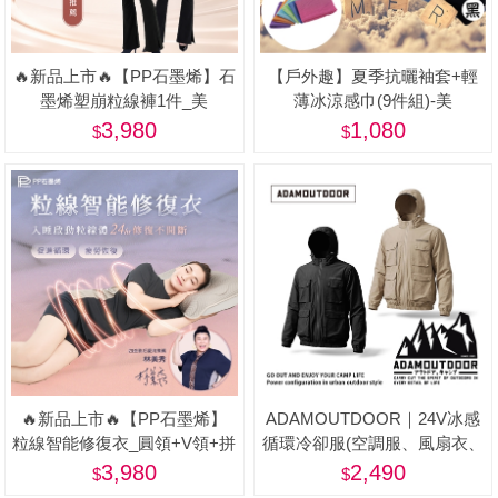
🔥新品上市🔥【PP石墨烯】石
【戶外趣】夏季抗曬袖套+輕
墨烯塑崩粒線褲1件_美
薄冰涼感巾(9件組)-美
3,980
1,080
🔥新品上市🔥【PP石墨烯】
ADAMOUTDOOR｜24V冰感
粒線智能修復衣_圓領+V領+拼
循環冷卻服(空調服、風扇衣、
接 3件/組-美
戶外、釣魚背心)
3,980
2,490