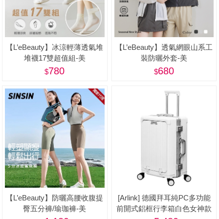
【L’eBeauty】冰涼輕薄透氣堆
【L’eBeauty】透氣網眼山系工
堆襪17雙超值組-美
裝防曬外套-美
780
680
【L’eBeauty】防曬高腰收腹提
[Arlink] 德國拜耳純PC多功能
臀五分褲/瑜珈褲-美
前開式鋁框行李箱白色女神款