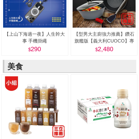
【上山下海過一夜】人生幹大
【型男大主廚強力推薦】鑽石
事 手機掛繩
旗艦版【義大利CUOCO】專
利石墨烯S3-IH深煎炒鍋
290
2,480
28cm(附蓋)
美食