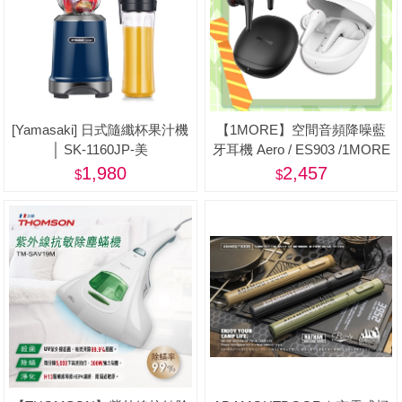
[Yamasaki] 日式隨纖杯果汁機
【1MORE】空間音頻降噪藍
│ SK-1160JP-美
牙耳機 Aero / ES903 /1MORE
Happy Father 特價$2457(原價
1,980
2,457
$2890)