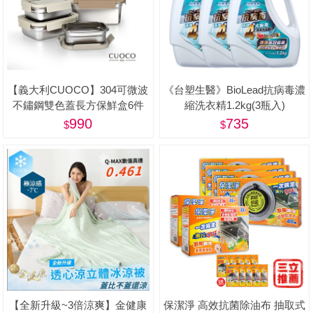
【義大利CUOCO】304可微波
《台塑生醫》BioLead抗病毒濃
不鏽鋼雙色蓋長方保鮮盒6件
縮洗衣精1.2kg(3瓶入)
組-美
990
735
【全新升級~3倍涼爽】金健康
保潔淨 高效抗菌除油布 抽取式