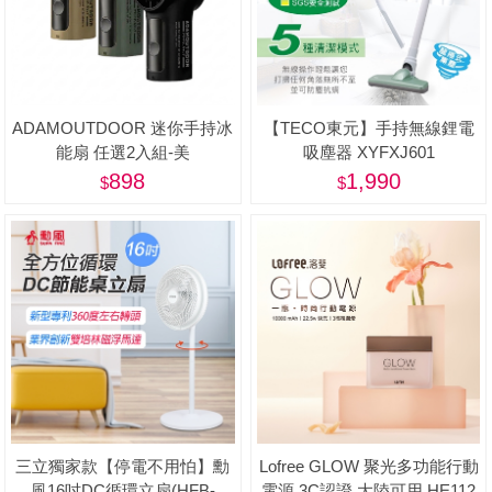
ADAMOUTDOOR 迷你手持冰
【TECO東元】手持無線鋰電
能扇 任選2入組-美
吸塵器 XYFXJ601
898
1,990
三立獨家款【停電不用怕】勳
Lofree GLOW 聚光多功能行動
風16吋DC循環立扇(HFB-
電源 3C認證 大陸可用 HE112