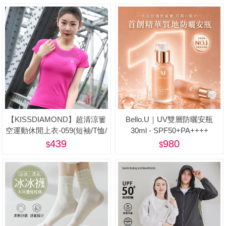
【KISSDIAMOND】超清涼簍
Bello.U｜UV雙層防曬安瓶
空運動休閒上衣-059(短袖/T恤/
30ml - SPF50+PA++++
吸濕/排汗/修身/顯瘦/4色S-L)
439
980