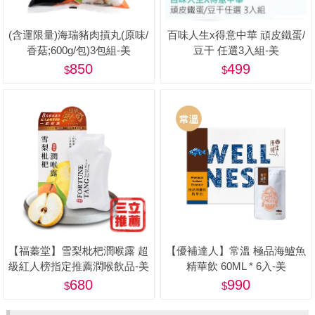
(含運限量)海瑞豬肉摃丸(原味/
百味人生x得意中華 頑皮鐵蛋/
香菇;600g/包)3包組-美
豆干 任選3入組-美
850
499
【福蓁堂】雪梨枇杷潤喉露 超
【優補達人】常溫 極品海鱸魚
級紅人榜指定推薦潤喉飲品-美
精華飲 60ML * 6入-美
680
990