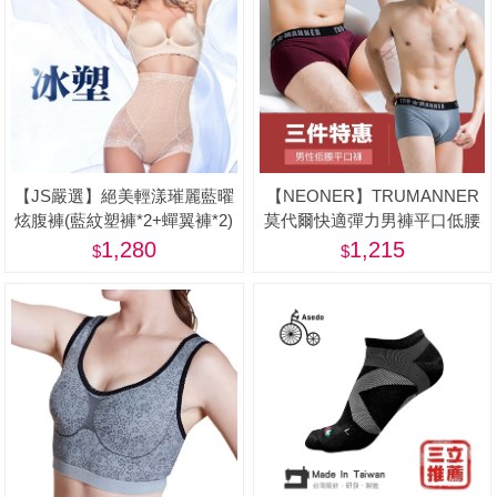
【JS嚴選】絕美輕漾璀麗藍曜
【NEONER】TRUMANNER
炫腹褲(藍紋塑褲*2+蟬翼褲*2)
莫代爾快適彈力男褲平口低腰
款三件優惠組-美
1,280
1,215