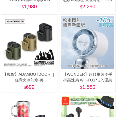
S1608)
1,980
2,290
【現貨】ADAMOUTDOOR ｜
【WONDER】超輕量製冷手
任意夾冰能扇-美
持高速扇 WH-FU37 2入優惠
組-美
699
1,580