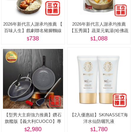
2026年新代言人謝承均推薦 【
2026年新代言人謝承均推薦
百味人生】戲劇聯名豬腳麵線
【五秀園】蔬菜元氣湯(哈佛蔬
限量禮盒(滷豬腳500g+麵線
菜湯) 8包特惠組(500g/包)-美
738
1,088
200g) - 屠宰衛生檢查合格章/
食品追溯追蹤系統制度（一
Q） <阿姐萬歲節目推薦>
【型男大主廚強力推薦】鑽石
【2入優惠組】SKINASSET海
旗艦版【義大利CUOCO】專
洋水仙防曬乳液
利石墨烯S3-IH大寶鍋34cm(附
(SPF50+,PA++++)-美
2,980
1,780