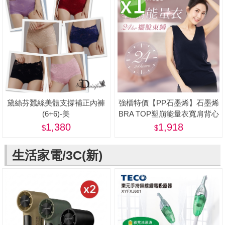
黛絲芬蠶絲美體支撐補正內褲
強檔特價【PP石墨烯】石墨烯
(6+6)-美
BRA TOP塑崩能量衣寬肩背心
款1件-美
1,380
1,918
生活家電/3C(新)