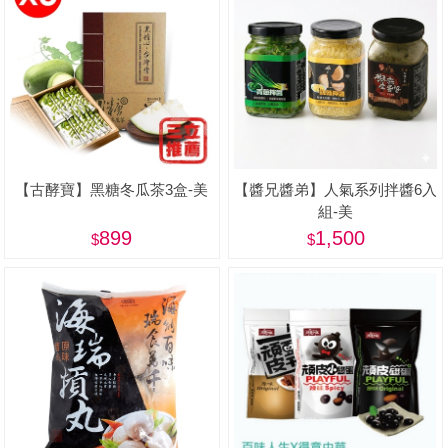
【古酵寶】黑糖冬瓜茶3盒-美
【醬兄醬弟】人氣系列拌醬6入
組-美
899
1,500