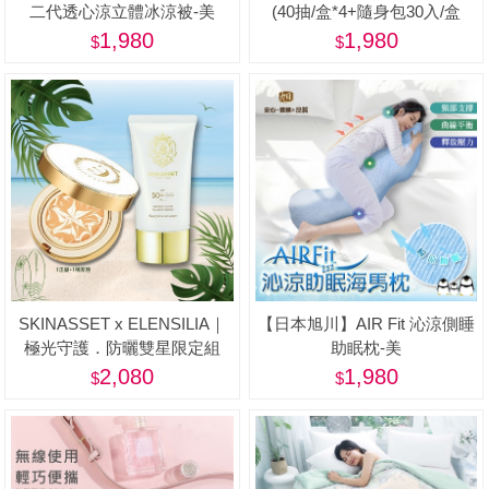
二代透心涼立體冰涼被-美
(40抽/盒*4+隨身包30入/盒
*2+贈品-隨身包*10入)-美
1,980
1,980
SKINASSET x ELENSILIA｜
【日本旭川】AIR Fit 沁涼側睡
極光守護．防曬雙星限定組
助眠枕-美
2,080
1,980