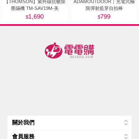
【THOMSON】紫外線抗敏除
ADAMOUTDOOR｜充電式極
塵蹣機 TM-SAV19M-美
限彈射藍芽自拍棒
1,690
799
關於我們
會員服務