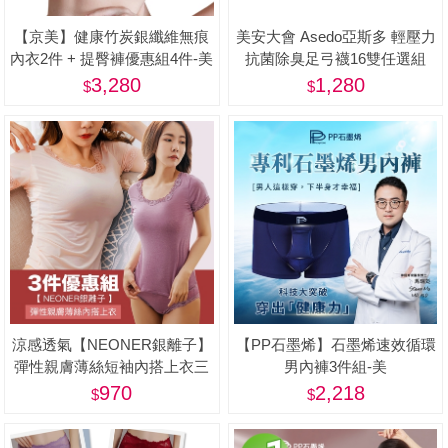
【京美】健康竹炭銀纖維無痕
美安大會 Asedo亞斯多 輕壓力
內衣2件 + 提臀褲優惠組4件-美
抗菌除臭足弓襪16雙任選組
(男女適用、One size)-美
3,280
1,280
涼感透氣【NEONER銀離子】
【PP石墨烯】石墨烯速效循環
彈性親膚薄絲短袖內搭上衣三
男內褲3件組-美
件特惠組-美
970
2,218