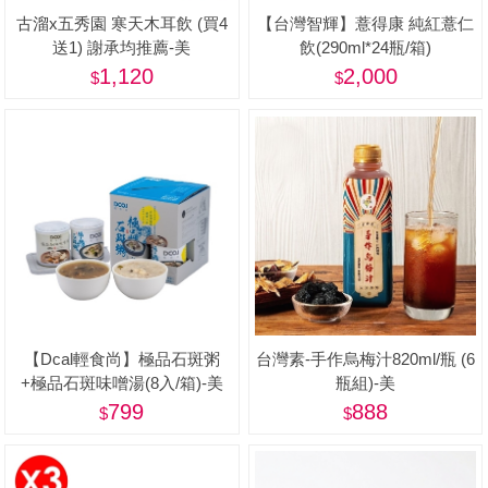
古溜x五秀園 寒天木耳飲 (買4
【台灣智輝】薏得康 純紅薏仁
送1) 謝承均推薦-美
飲(290ml*24瓶/箱)
1,120
2,000
【Dcal輕食尚】極品石斑粥
台灣素-手作烏梅汁820ml/瓶 (6
+極品石斑味噌湯(8入/箱)-美
瓶組)-美
799
888