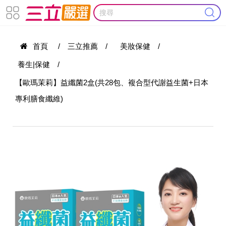
首頁
/
三立推薦
/
美妝保健
/
養生|保健
/
【歐瑪茉莉】益纖菌2盒(共28包、複合型代謝益生菌+日本
專利膳食纖維)