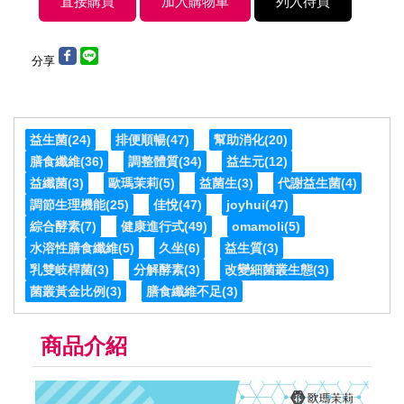
分享
益生菌
(24)
排便順暢
(47)
幫助消化
(20)
膳食纖維
(36)
調整體質
(34)
益生元
(12)
益纖菌
(3)
歐瑪茉莉
(5)
益菌生
(3)
代謝益生菌
(4)
調節生理機能
(25)
佳悅
(47)
joyhui
(47)
綜合酵素
(7)
健康進行式
(49)
omamoli
(5)
水溶性膳食纖維
(5)
久坐
(6)
益生質
(3)
乳雙岐桿菌
(3)
分解酵素
(3)
改變細菌叢生態
(3)
菌叢黃金比例
(3)
膳食纖維不足
(3)
商品介紹