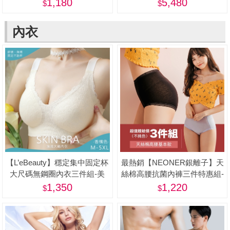
[28吋] -蝦
1,180
5,480
內衣
【L’eBeauty】穩定集中固定杯
最熱銷【NEONER銀離子】天
大尺碼無鋼圈內衣三件組-美
絲棉高腰抗菌內褲三件特惠組-
美
1,350
1,220