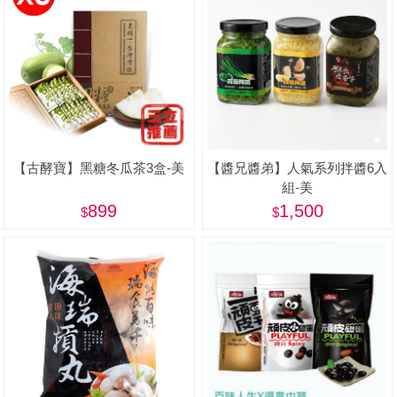
【古酵寶】黑糖冬瓜茶3盒-美
【醬兄醬弟】人氣系列拌醬6入
組-美
899
1,500