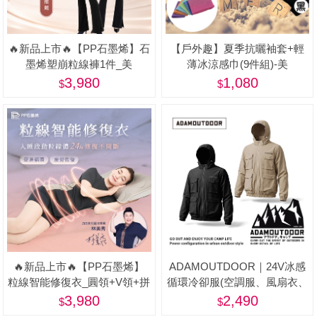
🔥新品上市🔥【PP石墨烯】石
【戶外趣】夏季抗曬袖套+輕
墨烯塑崩粒線褲1件_美
薄冰涼感巾(9件組)-美
3,980
1,080
🔥新品上市🔥【PP石墨烯】
ADAMOUTDOOR｜24V冰感
粒線智能修復衣_圓領+V領+拼
循環冷卻服(空調服、風扇衣、
接 3件/組-美
戶外、釣魚背心)
3,980
2,490