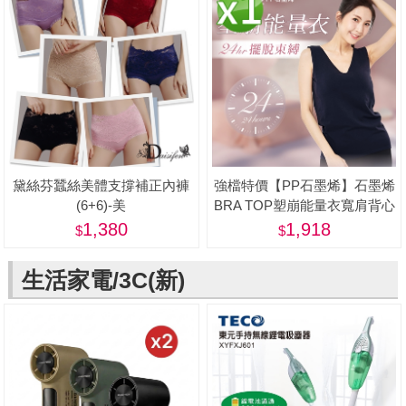
黛絲芬蠶絲美體支撐補正內褲
強檔特價【PP石墨烯】石墨烯
(6+6)-美
BRA TOP塑崩能量衣寬肩背心
款1件-美
1,380
1,918
生活家電/3C(新)