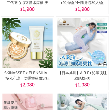
二代透心涼立體冰涼被-美
(40抽/盒*4+隨身包30入/盒
*2+贈品-隨身包*10入)-美
1,980
1,980
SKINASSET x ELENSILIA｜
【日本旭川】AIR Fit 沁涼側睡
極光守護．防曬雙星限定組
助眠枕-美
2,080
1,980