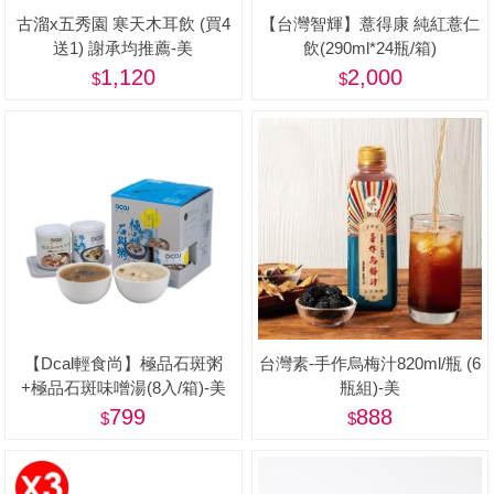
古溜x五秀園 寒天木耳飲 (買4
【台灣智輝】薏得康 純紅薏仁
送1) 謝承均推薦-美
飲(290ml*24瓶/箱)
1,120
2,000
【Dcal輕食尚】極品石斑粥
台灣素-手作烏梅汁820ml/瓶 (6
+極品石斑味噌湯(8入/箱)-美
瓶組)-美
799
888