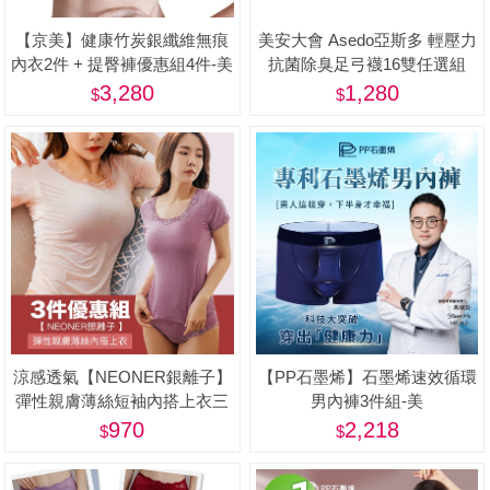
【京美】健康竹炭銀纖維無痕
美安大會 Asedo亞斯多 輕壓力
內衣2件 + 提臀褲優惠組4件-美
抗菌除臭足弓襪16雙任選組
(男女適用、One size)-美
3,280
1,280
涼感透氣【NEONER銀離子】
【PP石墨烯】石墨烯速效循環
彈性親膚薄絲短袖內搭上衣三
男內褲3件組-美
件特惠組-美
970
2,218