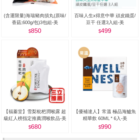
(含運限量)海瑞豬肉摃丸(原味/
百味人生x得意中華 頑皮鐵蛋/
香菇;600g/包)3包組-美
豆干 任選3入組-美
850
499
【福蓁堂】雪梨枇杷潤喉露 超
【優補達人】常溫 極品海鱸魚
級紅人榜指定推薦潤喉飲品-美
精華飲 60ML * 6入-美
680
990