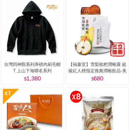
台灣四神獸系列厚磅內刷毛帽
【福蓁堂】雪梨枇杷潤喉露 超
T 上山下海聯名系列
級紅人榜指定推薦潤喉飲品-美
1,380
680