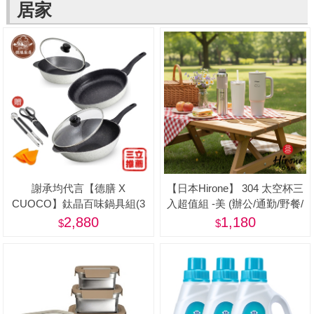
居家
謝承均代言【德膳 X
【日本Hirone】 304 太空杯三
CUOCO】鈦晶百味鍋具組(3
入超值組 -美 (辦公/通勤/野餐/
鍋2蓋 5件組)
居家/旅遊/登山/露營)
2,880
1,180