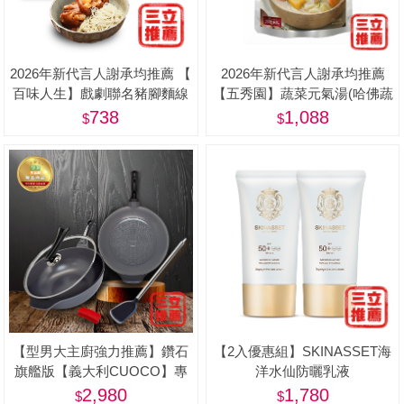
2026年新代言人謝承均推薦 【
2026年新代言人謝承均推薦
百味人生】戲劇聯名豬腳麵線
【五秀園】蔬菜元氣湯(哈佛蔬
限量禮盒(滷豬腳500g+麵線
菜湯) 8包特惠組(500g/包)-美
738
1,088
200g) - 屠宰衛生檢查合格章/
食品追溯追蹤系統制度（一
Q） <阿姐萬歲節目推薦>
【型男大主廚強力推薦】鑽石
【2入優惠組】SKINASSET海
旗艦版【義大利CUOCO】專
洋水仙防曬乳液
利石墨烯S3-IH大寶鍋34cm(附
(SPF50+,PA++++)-美
2,980
1,780