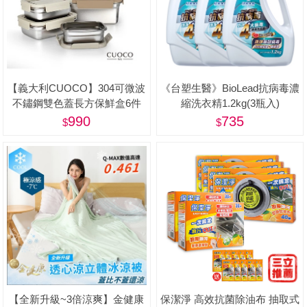
【義大利CUOCO】304可微波
《台塑生醫》BioLead抗病毒濃
不鏽鋼雙色蓋長方保鮮盒6件
縮洗衣精1.2kg(3瓶入)
組-美
990
735
【全新升級~3倍涼爽】金健康
保潔淨 高效抗菌除油布 抽取式