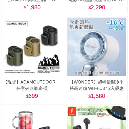
S1608)
1,980
2,290
【現貨】ADAMOUTDOOR ｜
【WONDER】超輕量製冷手
任意夾冰能扇-美
持高速扇 WH-FU37 2入優惠
組-美
699
1,580