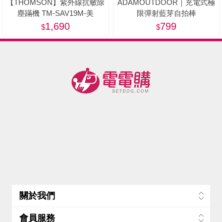
【THOMSON】紫外線抗敏除
ADAMOUTDOOR｜充電式極
塵蹣機 TM-SAV19M-美
限彈射藍芽自拍棒
1,690
799
關於我們
會員服務