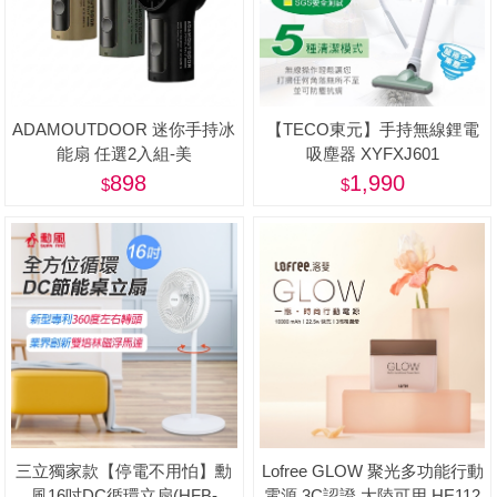
ADAMOUTDOOR 迷你手持冰
【TECO東元】手持無線鋰電
能扇 任選2入組-美
吸塵器 XYFXJ601
898
1,990
三立獨家款【停電不用怕】勳
Lofree GLOW 聚光多功能行動
風16吋DC循環立扇(HFB-
電源 3C認證 大陸可用 HE112