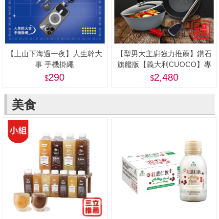
【上山下海過一夜】人生幹大
【型男大主廚強力推薦】鑽石
事 手機掛繩
旗艦版【義大利CUOCO】專
利石墨烯S3-IH深煎炒鍋
290
2,480
28cm(附蓋)
美食