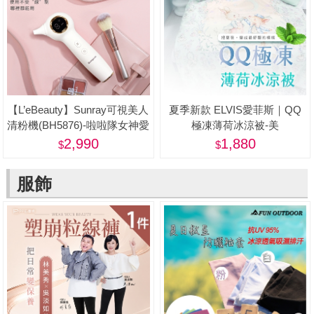
【L’eBeauty】Sunray可視美人
夏季新款 ELVIS愛菲斯｜QQ
清粉機(BH5876)-啦啦隊女神愛
極凍薄荷冰涼被-美
用推薦
2,990
1,880
服飾