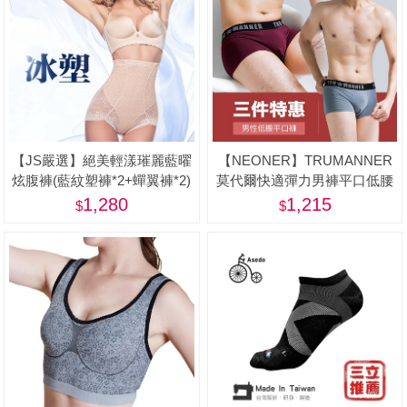
【JS嚴選】絕美輕漾璀麗藍曜
【NEONER】TRUMANNER
炫腹褲(藍紋塑褲*2+蟬翼褲*2)
莫代爾快適彈力男褲平口低腰
款三件優惠組-美
1,280
1,215