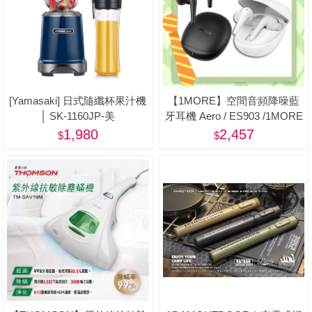
[Yamasaki] 日式隨纖杯果汁機
【1MORE】空間音頻降噪藍
│ SK-1160JP-美
牙耳機 Aero / ES903 /1MORE
Happy Father 特價$2457(原價
1,980
2,457
$2890)