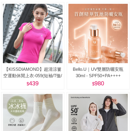
【KISSDIAMOND】超清涼簍
Bello.U｜UV雙層防曬安瓶
空運動休閒上衣-059(短袖/T恤/
30ml - SPF50+PA++++
吸濕/排汗/修身/顯瘦/4色S-L)
439
980