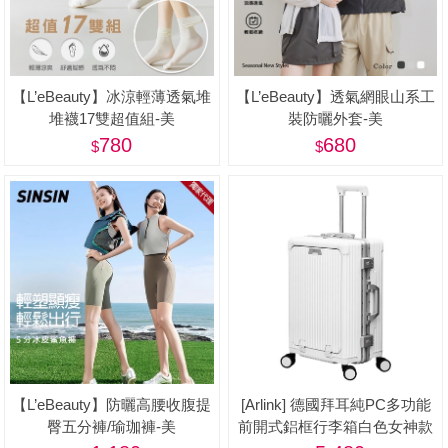
【L’eBeauty】冰涼輕薄透氣堆
【L’eBeauty】透氣網眼山系工
堆襪17雙超值組-美
裝防曬外套-美
780
680
【L’eBeauty】防曬高腰收腹提
[Arlink] 德國拜耳純PC多功能
臀五分褲/瑜珈褲-美
前開式鋁框行李箱白色女神款