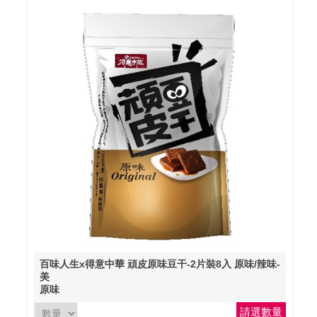
百味人生x得意中華 頑皮原味豆干-2片裝8入 原味/辣味-
美
原味
請選數量