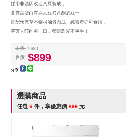
採用非基因改造黃豆製成，
含豐富蛋白質與大豆異黃酮的豆干，
搭配天然草本藥材滷煮而成，純素者亦可食用，
芬芳甘醇的每一口，都讓您愛不釋手！
市價:
1,680
$899
售價:
分享
選購商品
任選
6
件，享優惠價
899
元