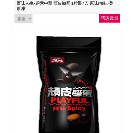
百味人生x得意中華 頑皮鐵蛋 1粒裝7入 原味/辣味-美
原味
請選數量