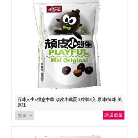
百味人生x得意中華 頑皮小鐵蛋 3粒裝8入 原味/辣味-美
原味
請選數量