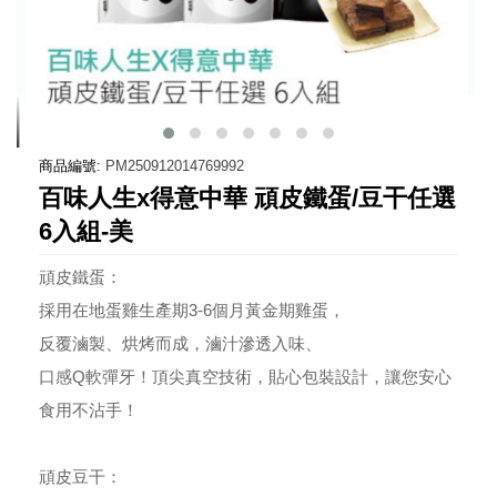
商品編號:
PM250912014769992
百味人生x得意中華 頑皮鐵蛋/豆干任選
6入組-美
頑皮鐵蛋：
採用在地蛋雞生產期3-6個月黃金期雞蛋，
反覆滷製、烘烤而成，滷汁滲透入味、
口感Q軟彈牙！頂尖真空技術，貼心包裝設計，讓您安心
食用不沾手！
頑皮豆干：