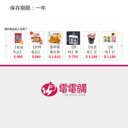
保存期限：一年
買此商品的人也買了...
【食誠
【煌輝
愛呷素
【限
【富貴
【粗
【
良品】
食品】
養生素
時】養
香】百
味】紅
苑
台灣牛
480
新三寶
980
肉乾 7入
1,610
粹糖 醋
750
搭素香
1,180
藜黑米
1,180
燒
1
奶蜜棗
美味升
組
釀有籽
鬆(紫菜/
米果+水
餅
乾
級組-電
葡萄乾
辣味/起
果酥+糙
(
300g*2
2+1特惠
司)任選
米堅果
3
包組
組
12包入-
酥+靈芝
免運組
茶包(七
大包特
惠組)-美