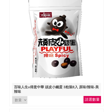
百味人生x得意中華 頑皮小鐵蛋 3粒裝8入 原味/辣味-美
辣味
請選數量