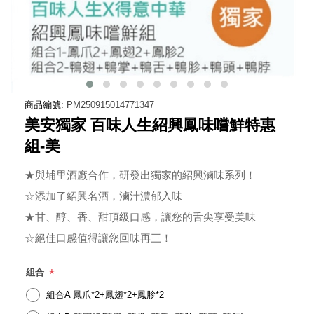
商品編號:
PM250915014771347
美安獨家 百味人生紹興鳳味嚐鮮特惠
組-美
★與埔里酒廠合作，研發出獨家的紹興滷味系列！
☆添加了紹興名酒，滷汁濃郁入味
★甘、醇、香、甜頂級口感，讓您的舌尖享受美味
☆絕佳口感值得讓您回味再三！
*
組合
組合A 鳳爪*2+鳳翅*2+鳳胗*2