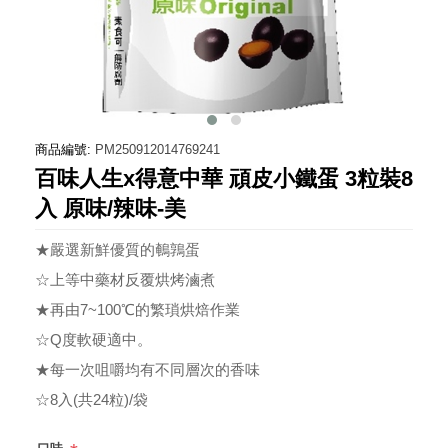
商品編號:
PM250912014769241
百味人生x得意中華 頑皮小鐵蛋 3粒裝8
入 原味/辣味-美
★嚴選新鮮優質的鵪鶉蛋
☆上等中藥材反覆烘烤滷煮
★再由7~100℃的繁瑣烘焙作業
☆Q度軟硬適中。
★每一次咀嚼均有不同層次的香味
☆8入(共24粒)/袋