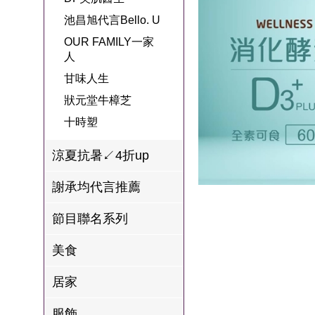
名
焙
OUR FAMILY
池昌旭代言Bello. U
PP波瑟楓妮品
NEONER
宗教開運
3C
鍋物 l 藥膳 l 滴
百味人生戲劇
一家人
OUR FAMILY一家
牌館
雞精
人
ELVIS愛菲斯
1MORE耳機
型男大主廚聯
甘味人生
L’eBeauty包包
寢具
甘味人生
林聰明沙鍋魚
名
狀元堂牛樟芝
頭
狀元堂牛樟芝
Astonish英國潔
節目聯名商品
十時塑
十時塑
冷藏 | 冷凍食品
推薦
雨揚老師開運
李大娘手工水
涼夏抗暑↙4折up
金健康石墨烯
餃
謝承均代言推薦
台塑生醫
自在食刻
節目聯名系列
三立X信海 星
鮮蝦蝦滑
美食
愛雅辣呦
居家
沈玉琳代言羊
服飾