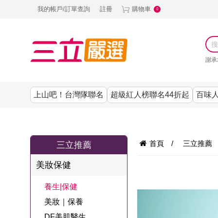
我的帳戶/訂單查詢
註冊
購物車
0
謝承
上山吧！台灣隊聯名
超級紅人榜聯名44折起
百味人
涼夏抗暑↙4折up
謝承均代言推薦
節目聯名系列
古溜x五秀園
養生|保健
熱銷排行
熱銷排行
熱銷排行
熱銷排行
熱銷排行
熱銷排行
百味人生
韓國
首頁
/
三立推薦
三立推薦
SKINASSET
無鋼圈│無痕
請世界吃桌
美妝｜保養
零食│點心
餐廚用品
廚房專區
上衣
美妝保健
甘味人生鍵力
即食泡麵 l 沖泡
上山下海過一
DF美肌醫生
塑身衣│褲
生活百貨
生活專區
下著
肽↙85折
養生|保健
夜聯名
品
池昌旭代言
清潔用品
機能服飾
美容專區
女內褲
美妝｜保養
罐頭 l 食材 l 烘
超級紅人榜聯
Bello. U
DF美肌醫生
寢具│床墊
涼夏家電
男內褲
配件