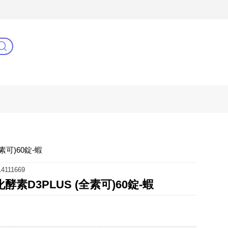
3C(新)
健康零距離
阿姐萬歲
全素可)60錠-蝦
4111669
消化酵素D3PLUS (全素可)60錠-蝦