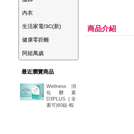
肉爐
內衣
海瑞摃丸
生活家電/3C(新)
八兩排烤肉組
商品介紹
健康零距離
阿姐萬歲
最近瀏覽商品
Wellness 消
化酵素
D3PLUS (全
素可)60錠-蝦