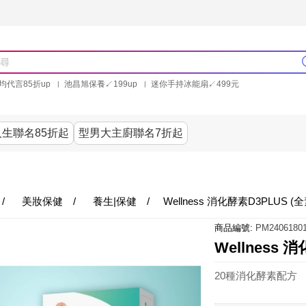
均代言85折up
池昌旭保養↙199up
迷你手持冰能扇↙499元
林美秀石墨烯粒線褲25折up
氣動塑崩褲6折up
PP聯合品牌買就送
生聯名85折起
型男大主廚聯名7折起
美食
居家
服飾
美妝保健
內衣
生活家電/
/
美妝保健
/
養生|保健
/
Wellness 消化酵素D3PLUS (
商品編號:
PM24061801
Wellness 
20種消化酵素配方