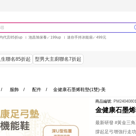
均代言85折up
池昌旭保養↙199up
迷你手持冰能扇↙499元
林美秀石墨烯粒線褲25折up
氣動塑崩褲6折up
PP聯合品牌買就送
生聯名85折起
型男大主廚聯名7折起
美食
居家
服飾
美妝保健
內衣
生活家電/
/
服飾
/
配件
/
金健康石墨烯鞋墊(1雙)-美
商品編號:
PM24040801
金健康石墨烯鞋
最新研發 #黃金三
撐起足弓增強行走