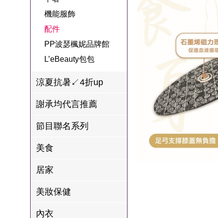
名
焙
OUR FAMILY
機能服飾
PP波瑟楓妮品
NEONER
宗教開運
3C
鍋物 l 藥膳 l 滴
百味人生戲劇
一家人
配件
牌館
雞精
ELVIS愛菲斯
1MORE耳機
型男大主廚聯
甘味人生
PP波瑟楓妮品牌館
L’eBeauty包包
寢具
林聰明沙鍋魚
名
L’eBeauty包包
狀元堂牛樟芝
頭
Astonish英國潔
節目聯名商品
涼夏抗暑↙4折up
十時塑
冷藏 | 冷凍食品
推薦
雨揚老師開運
謝承均代言推薦
李大娘手工水
金健康石墨烯
餃
節目聯名系列
台塑生醫
自在食刻
美食
三立X信海 星
居家
鮮蝦蝦滑
愛雅辣呦
美妝保健
沈玉琳代言羊
內衣