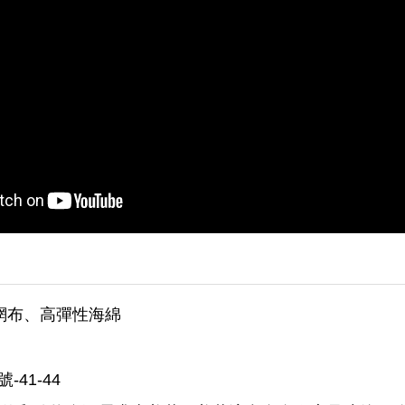
烯網布、高彈性海綿
號-41-44