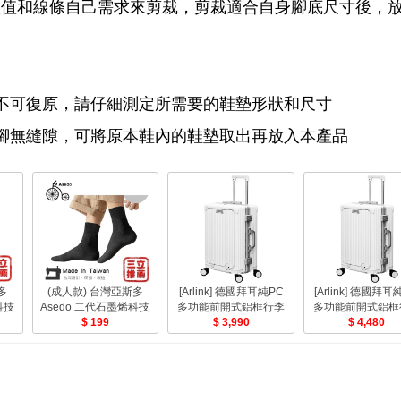
數值和線條自己需求來剪裁，剪裁適合自身腳底尺寸後，
將不可復原，請仔細測定所需要的鞋墊形狀和尺寸
合腳無縫隙，可將原本鞋內的鞋墊取出再放入本產品
多
(成人款) 台灣亞斯多
[Arlink] 德國拜耳純PC
[Arlink] 德國拜耳
科技
Asedo 二代石墨烯科技
多功能前開式鋁框行李
多功能前開式鋁框
大童
防滑恆溫暖暖襪(1雙)
199
箱白色女神款[20吋] -蝦
3,990
箱白色女神款[24吋]
4,480
】
男女適用