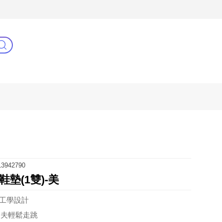
3C(新)
健康零距離
阿姐萬歲
3942790
墊(1雙)-美
角工學設計
功夫輕鬆走跳