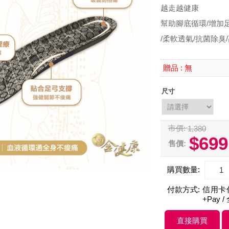
越走越健康
幫助腳底循環/增加
/柔軟透氣/抗菌除臭
無
贈品 :
尺寸
市價:
1,380
$699
售價:
購買數量:
付款方式:
信用卡付款
+Pay /