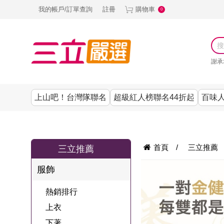
我的帳戶/訂單查詢
註冊
購物車
0
謝承
上山吧！台灣隊聯名
超級紅人榜聯名44折起
百味人
涼夏抗暑↙4折up
謝承均代言推薦
節目聯名系列
古溜x五秀園
養生|保健
熱銷排行
熱銷排行
熱銷排行
熱銷排行
熱銷排行
熱銷排行
百味人生
韓國
首頁
/
三立推薦
三立推薦
SKINASSET
無鋼圈│無痕
請世界吃桌
美妝｜保養
零食│點心
餐廚用品
廚房專區
上衣
服飾
甘味人生鍵力
即食泡麵 l 沖泡
上山下海過一
DF美肌醫生
塑身衣│褲
生活百貨
生活專區
下著
肽↙85折
熱銷排行
夜聯名
品
池昌旭代言
清潔用品
機能服飾
美容專區
女內褲
上衣
罐頭 l 食材 l 烘
超級紅人榜聯
Bello. U
下著
寢具│床墊
涼夏家電
男內褲
配件