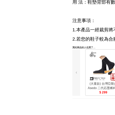
用 法：鞋墊背部有
注意事項：
1.本產品一經裁剪
2.若您的鞋子較為
買此商品的人也買了...
(大童款) 台灣亞斯
Asedo 二代石墨烯
防滑恆溫暖暖襪【
299
版 尺寸:14-22cm