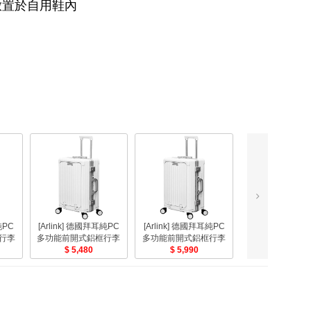
放置於自用鞋內
【JS嚴選】黃金
純PC
[Arlink] 德國拜耳純PC
[Arlink] 德國拜耳純PC
九分踩腳褲襪超
行李
多功能前開式鋁框行李
多功能前開式鋁框行李
組-美
1,098
 -蝦
箱白色女神款[28吋] -蝦
5,480
箱白色女神款[30吋](胖
5,990
胖箱) - -蝦