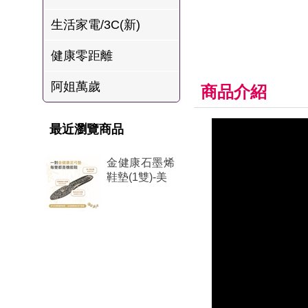
肉爐
生活家電/3C(新)
海瑞摃丸
健康零距離
八兩排烤肉組
阿姐萬歲
商品介紹
最近瀏覽商品
金健康石墨烯
鞋墊(1雙)-美