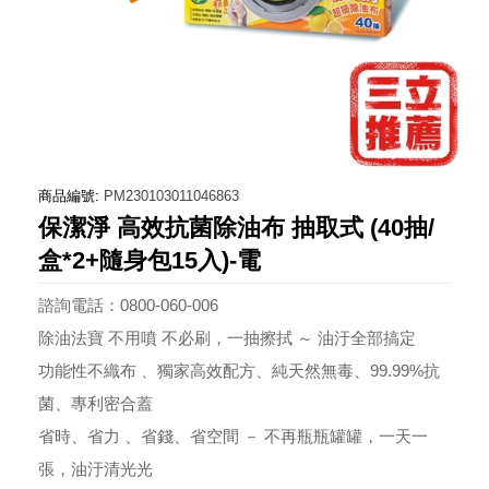
商品編號:
PM230103011046863
保潔淨 高效抗菌除油布 抽取式 (40抽/
盒*2+隨身包15入)-電
諮詢電話：0800-060-006
除油法寶 不用噴 不必刷，一抽擦拭 ～ 油汙全部搞定
功能性不織布 、獨家高效配方、純天然無毒、99.99%抗
菌、專利密合蓋
省時、省力 、省錢、省空間 － 不再瓶瓶罐罐，一天一
張，油汙清光光