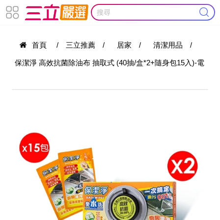
首頁
/
三立推薦
/
居家
/
清潔用品
/
保潔淨 高效抗菌除油布 抽取式 (40抽/盒*2+隨身包15入)-電