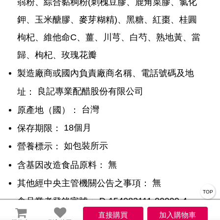
蒻粉、綜合黏稠粉(刺槐豆膠、鹿角菜膠、氯化
鉀、玉米醣膠、麥芽糊精)、黑糖、紅棗、桂圓
枸杞、維他命C、薑、川芎、白芍、熟地黃、當
歸、枸杞、玫瑰花瓣
製造廠商或國內負責廠商名稱、電話號碼及地
良記專業配醋股份有限公司
址：
台灣
原產地（國）：
18個月
保存期限：
如包裝所示
營養標示：
無
含基因改造食品原料：
無
其他經中央主管機關公告之事項：
TOP
D-154083111-00000-4
食品業者登錄字號：
59-109-08863005-
投保產品責任險字號：