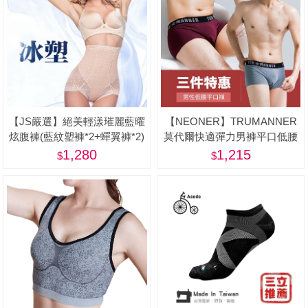
【JS嚴選】絕美輕漾璀麗藍曜
【NEONER】TRUMANNER
炫腹褲(藍紋塑褲*2+蟬翼褲*2)
莫代爾快適彈力男褲平口低腰
款三件優惠組-美
1,280
1,215