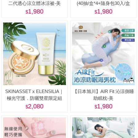
二代透心涼立體冰涼被-美
(40抽/盒*4+隨身包30入/盒
*2+贈品-隨身包*10入)-美
1,980
1,980
SKINASSET x ELENSILIA｜
【日本旭川】AIR Fit 沁涼側睡
極光守護．防曬雙星限定組
助眠枕-美
2,080
1,980