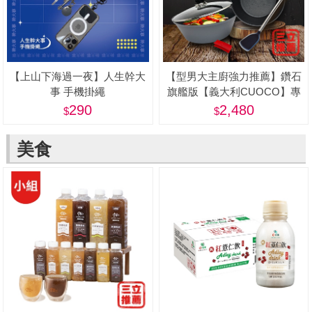
【上山下海過一夜】人生幹大
【型男大主廚強力推薦】鑽石
事 手機掛繩
旗艦版【義大利CUOCO】專
利石墨烯S3-IH深煎炒鍋
290
2,480
28cm(附蓋)
美食