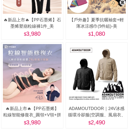
🔥新品上市🔥【PP石墨烯】石
【戶外趣】夏季抗曬袖套+輕
墨烯塑崩粒線褲1件_美
薄冰涼感巾(9件組)-美
3,980
1,080
🔥新品上市🔥【PP石墨烯】
ADAMOUTDOOR｜24V冰感
粒線智能修復衣_圓領+V領+拼
循環冷卻服(空調服、風扇衣、
接 3件/組-美
戶外、釣魚背心)
3,980
2,490