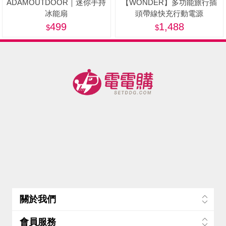
ADAMOUTDOOR｜迷你手持
【WONDER】多功能旅行插
冰能扇
頭帶線快充行動電源
20000mAh Wh標示 WA-
499
1,488
P15BA-美
關於我們
會員服務