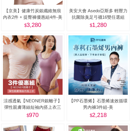
【京美】健康竹炭銀纖維無痕
美安大會 Asedo亞斯多 輕壓力
內衣2件 + 提臀褲優惠組4件-美
抗菌除臭足弓襪16雙任選組
(男女適用、One size)-美
3,280
1,280
涼感透氣【NEONER銀離子】
【PP石墨烯】石墨烯速效循環
彈性親膚薄絲短袖內搭上衣三
男內褲3件組-美
件特惠組-美
970
2,218