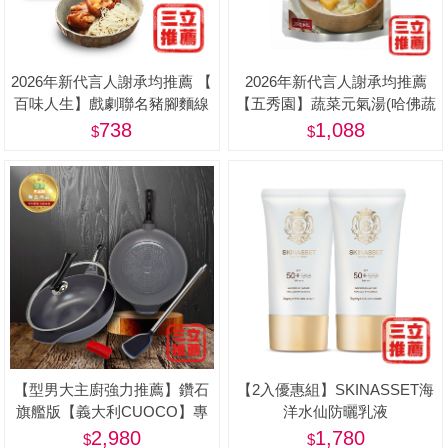
2026年新代言人謝承均推薦 【
2026年新代言人謝承均推薦
百味人生】戲劇聯名豬腳麵線
【五秀園】蔬菜元氣湯(哈佛蔬
限量禮盒(滷豬腳500g+麵線
菜湯) 8包特惠組(500g/包)-美
738
1,088
200g) - 屠宰衛生檢查合格章/
食品追溯追蹤系統制度（一
Q） <阿姐萬歲節目推薦>
【型男大主廚強力推薦】鑽石
【2入優惠組】SKINASSET海
旗艦版【義大利CUOCO】專
洋水仙防曬乳液
利石墨烯S3-IH大寶鍋34cm(附
(SPF50+,PA++++)-美
2,980
1,780