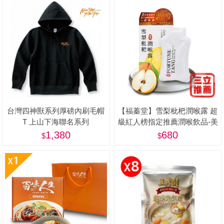
台灣四神獸系列厚磅內刷毛帽
【福蓁堂】雪梨枇杷潤喉露 超
T 上山下海聯名系列
級紅人榜指定推薦潤喉飲品-美
1,380
680