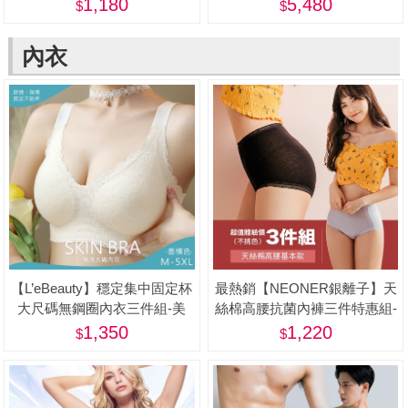
[28吋] -蝦
1,180
5,480
內衣
【L’eBeauty】穩定集中固定杯
最熱銷【NEONER銀離子】天
大尺碼無鋼圈內衣三件組-美
絲棉高腰抗菌內褲三件特惠組-
美
1,350
1,220