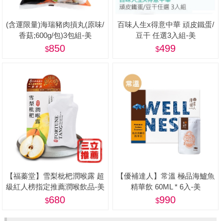
(含運限量)海瑞豬肉摃丸(原味/
百味人生x得意中華 頑皮鐵蛋/
香菇;600g/包)3包組-美
豆干 任選3入組-美
850
499
【福蓁堂】雪梨枇杷潤喉露 超
【優補達人】常溫 極品海鱸魚
級紅人榜指定推薦潤喉飲品-美
精華飲 60ML * 6入-美
680
990