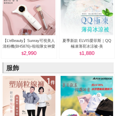
【L’eBeauty】Sunray可視美人
夏季新款 ELVIS愛菲斯｜QQ
清粉機(BH5876)-啦啦隊女神愛
極凍薄荷冰涼被-美
用推薦
2,990
1,880
服飾