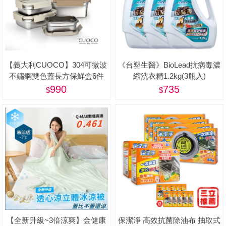
【義大利CUOCO】304可微波
《台塑生醫》BioLead抗病毒濃
不鏽鋼雙色蓋長方保鮮盒6件
縮洗衣精1.2kg(3瓶入)
組-美
990
735
【全新升級~3倍涼爽】金健康
保潔淨 高效抗菌除油布 抽取式