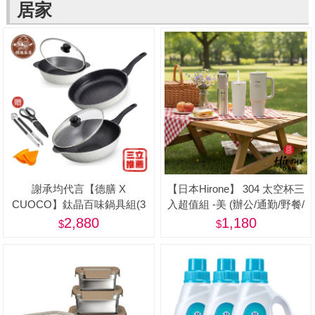
居家
謝承均代言【德膳 X
【日本Hirone】 304 太空杯三
CUOCO】鈦晶百味鍋具組(3
入超值組 -美 (辦公/通勤/野餐/
鍋2蓋 5件組)
居家/旅遊/登山/露營)
2,880
1,180