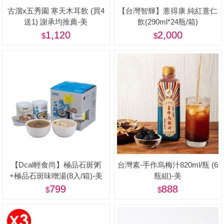
古溜x五秀園 寒天木耳飲 (買4
【台灣智輝】薏得康 純紅薏仁
送1) 謝承均推薦-美
飲(290ml*24瓶/箱)
1,120
2,000
【Dcal輕食尚】極品石斑粥
台灣素-手作烏梅汁820ml/瓶 (6
+極品石斑味噌湯(8入/箱)-美
瓶組)-美
799
888