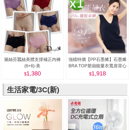
黛絲芬蠶絲美體支撐補正內褲
強檔特價【PP石墨烯】石墨烯
(6+6)-美
BRA TOP塑崩能量衣寬肩背心
款1件-美
1,380
1,918
生活家電/3C(新)