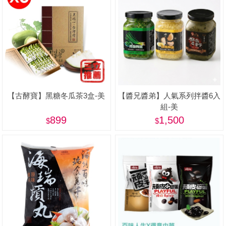
【古酵寶】黑糖冬瓜茶3盒-美
【醬兄醬弟】人氣系列拌醬6入
組-美
899
1,500