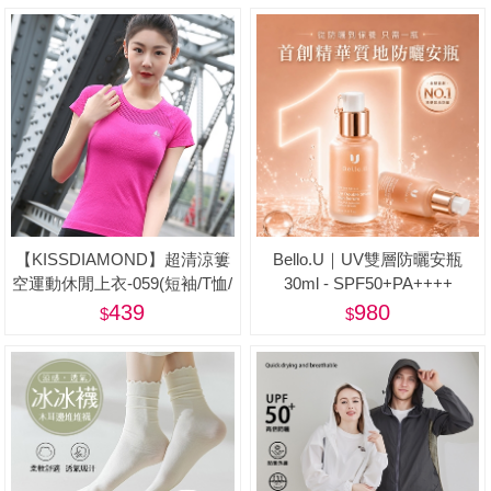
【KISSDIAMOND】超清涼簍
Bello.U｜UV雙層防曬安瓶
空運動休閒上衣-059(短袖/T恤/
30ml - SPF50+PA++++
吸濕/排汗/修身/顯瘦/4色S-L)
439
980