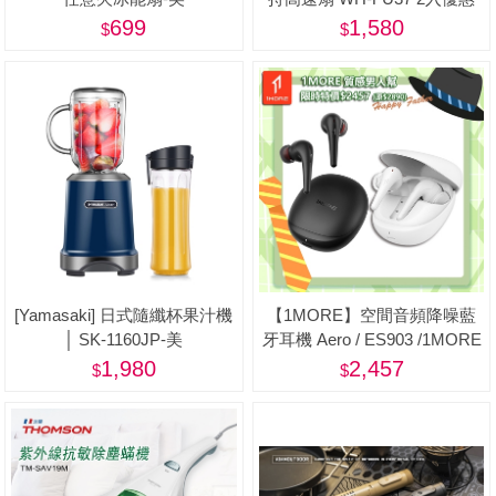
組-美
699
1,580
[Yamasaki] 日式隨纖杯果汁機
【1MORE】空間音頻降噪藍
│ SK-1160JP-美
牙耳機 Aero / ES903 /1MORE
Happy Father 特價$2457(原價
1,980
2,457
$2890)