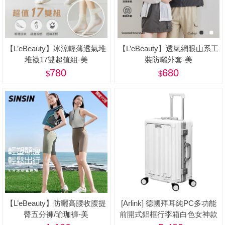
【L’eBeauty】冰涼輕薄透氣堆
【L’eBeauty】透氣網眼山系工
堆襪17雙超值組-美
裝防曬外套-美
780
680
【L’eBeauty】防曬高腰收腹提
[Arlink] 德國拜耳純PC多功能
臀五分褲/瑜珈褲-美
前開式鋁框行李箱白色女神款