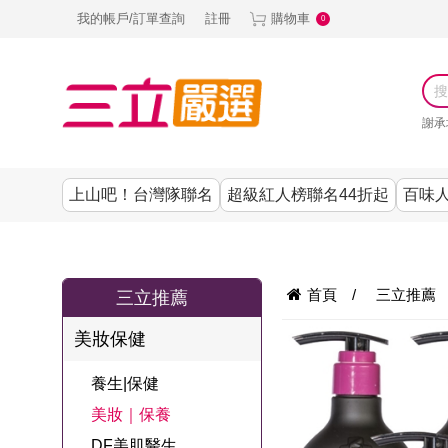
我的帳戶/訂單查詢
註冊
購物車
0
謝承
上山吧！台灣隊聯名
超級紅人榜聯名44折起
百味人
涼夏抗暑↙4折up
謝承均代言推薦
節目聯名系列
古溜x五秀園
養生|保健
熱銷排行
熱銷排行
熱銷排行
熱銷排行
熱銷排行
熱銷排行
百味人生
韓國
首頁
/
三立推薦
三立推薦
SKINASSET
無鋼圈│無痕
請世界吃桌
美妝｜保養
零食│點心
餐廚用品
廚房專區
上衣
美妝保健
甘味人生鍵力
即食泡麵 l 沖泡
上山下海過一
DF美肌醫生
塑身衣│褲
生活百貨
生活專區
下著
肽↙85折
養生|保健
夜聯名
品
池昌旭代言
清潔用品
機能服飾
美容專區
女內褲
美妝｜保養
罐頭 l 食材 l 烘
超級紅人榜聯
Bello. U
DF美肌醫生
寢具│床墊
涼夏家電
男內褲
配件