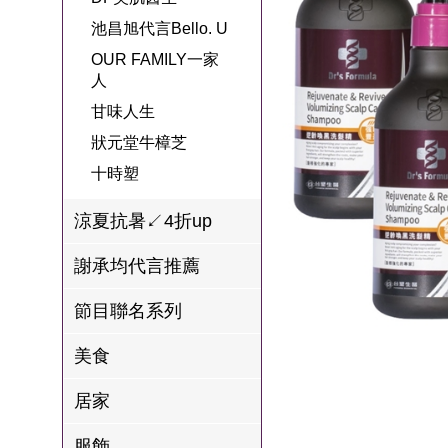
名
焙
OUR FAMILY
池昌旭代言Bello. U
PP波瑟楓妮品
NEONER
宗教開運
3C
鍋物 l 藥膳 l 滴
百味人生戲劇
一家人
OUR FAMILY一家
牌館
雞精
人
ELVIS愛菲斯
1MORE耳機
型男大主廚聯
甘味人生
L’eBeauty包包
寢具
甘味人生
林聰明沙鍋魚
名
狀元堂牛樟芝
頭
狀元堂牛樟芝
Astonish英國潔
節目聯名商品
十時塑
十時塑
冷藏 | 冷凍食品
推薦
雨揚老師開運
李大娘手工水
涼夏抗暑↙4折up
金健康石墨烯
餃
謝承均代言推薦
台塑生醫
自在食刻
節目聯名系列
三立X信海 星
鮮蝦蝦滑
美食
愛雅辣呦
居家
沈玉琳代言羊
服飾