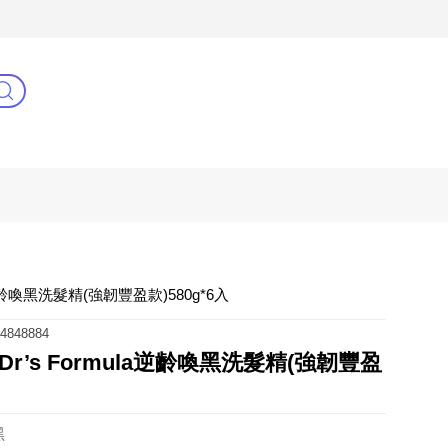
3C(新)
健康零距離
阿姐萬歲
逆齡喚黑洗髮精(強韌豐盈款)580g*6入
4848884
r’s Formula逆齡喚黑洗髮精(強韌豐盈
黑