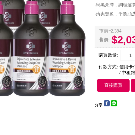
‧烏黑亮澤，調理髮
‧清爽豐盈，平衡頭
市價:
2,394
$2,0
售價:
購買數量:
付款方式:
信用卡付款
/ 中租銀
分享