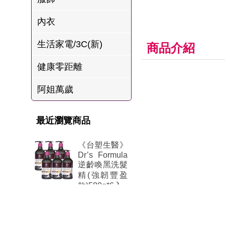
肉爐
內衣
海瑞摃丸
生活家電/3C(新)
八兩排烤肉組
商品介紹
健康零距離
阿姐萬歲
最近瀏覽商品
《台塑生醫》
Dr’s Formula
逆齡喚黑洗髮
精(強韌豐盈
款)580g*6入