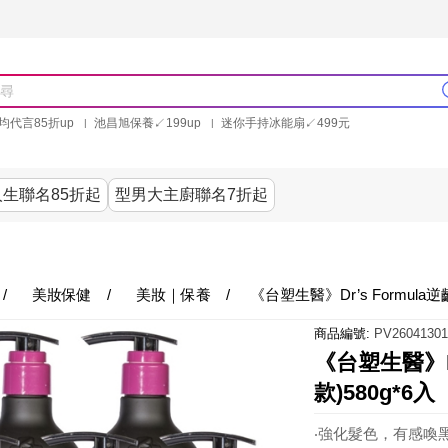
均代言85折up
池昌旭保養↙199up
迷你手持冰能扇↙499元
林美秀石墨烯粒線褲25折up
氣動塑崩褲6折up
PP聯合品牌買就送
生聯名85折起
型男大主廚聯名7折起
美食
居家
服飾
美妝保健
內衣
生活家電/
/
美妝保健
/
美妝｜保養
/
《台塑生醫》Dr’s Formula
商品編號:
PV26041301
《台塑生醫》D
款)580g*6入
‧強化髮色，有感喚