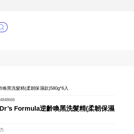
3C(新)
健康零距離
阿姐萬歲
逆齡喚黑洗髮精(柔韌保濕款)580g*6入
4848668
r’s Formula逆齡喚黑洗髮精(柔韌保濕
力