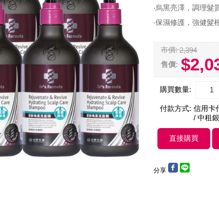
‧烏黑亮澤，調理髮
‧保濕修護，強健髮
市價:
2,394
$2,0
售價:
購買數量:
付款方式:
信用卡付款
/ 中租銀
分享