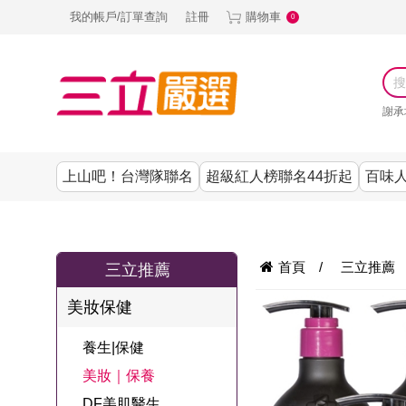
我的帳戶/訂單查詢
註冊
購物車
0
謝承
上山吧！台灣隊聯名
超級紅人榜聯名44折起
百味人
涼夏抗暑↙4折up
謝承均代言推薦
節目聯名系列
古溜x五秀園
養生|保健
熱銷排行
熱銷排行
熱銷排行
熱銷排行
熱銷排行
熱銷排行
百味人生
韓國
首頁
/
三立推薦
三立推薦
SKINASSET
無鋼圈│無痕
請世界吃桌
美妝｜保養
零食│點心
餐廚用品
廚房專區
上衣
美妝保健
甘味人生鍵力
即食泡麵 l 沖泡
上山下海過一
DF美肌醫生
塑身衣│褲
生活百貨
生活專區
下著
肽↙85折
養生|保健
夜聯名
品
池昌旭代言
清潔用品
機能服飾
美容專區
女內褲
美妝｜保養
罐頭 l 食材 l 烘
超級紅人榜聯
Bello. U
DF美肌醫生
寢具│床墊
涼夏家電
男內褲
配件