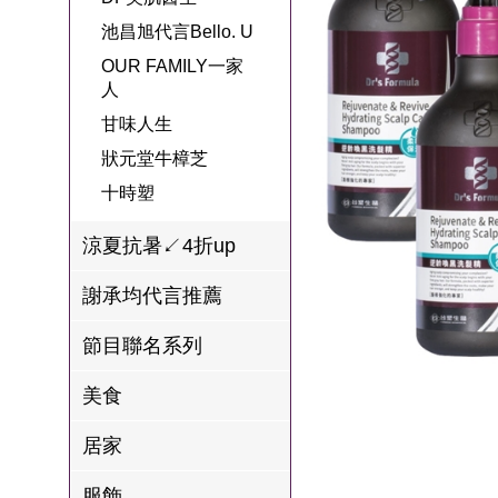
名
焙
OUR FAMILY
池昌旭代言Bello. U
PP波瑟楓妮品
NEONER
宗教開運
3C
鍋物 l 藥膳 l 滴
百味人生戲劇
一家人
OUR FAMILY一家
牌館
雞精
人
ELVIS愛菲斯
1MORE耳機
型男大主廚聯
甘味人生
L’eBeauty包包
寢具
甘味人生
林聰明沙鍋魚
名
狀元堂牛樟芝
頭
狀元堂牛樟芝
Astonish英國潔
節目聯名商品
十時塑
十時塑
冷藏 | 冷凍食品
推薦
雨揚老師開運
李大娘手工水
涼夏抗暑↙4折up
金健康石墨烯
餃
謝承均代言推薦
台塑生醫
自在食刻
節目聯名系列
三立X信海 星
鮮蝦蝦滑
美食
愛雅辣呦
居家
沈玉琳代言羊
服飾