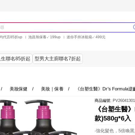
均代言85折up
池昌旭保養↙199up
迷你手持冰能扇↙499元
林美秀石墨烯粒線褲25折up
氣動塑崩褲6折up
PP聯合品牌買就送
生聯名85折起
型男大主廚聯名7折起
美食
居家
服飾
美妝保健
內衣
生活家電/
/
美妝保健
/
美妝｜保養
/
《台塑生醫》Dr’s Formula
商品編號:
PV26041301
《台塑生醫》D
款)580g*6入
‧強化髮色，5倍喚黑