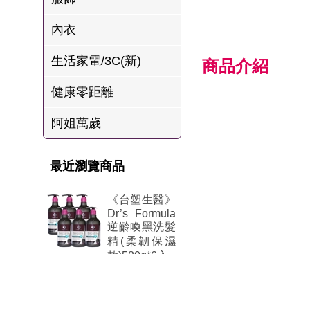
肉爐
內衣
海瑞摃丸
生活家電/3C(新)
八兩排烤肉組
商品介紹
健康零距離
阿姐萬歲
最近瀏覽商品
《台塑生醫》
Dr’s Formula
逆齡喚黑洗髮
精(柔韌保濕
款)580g*6入