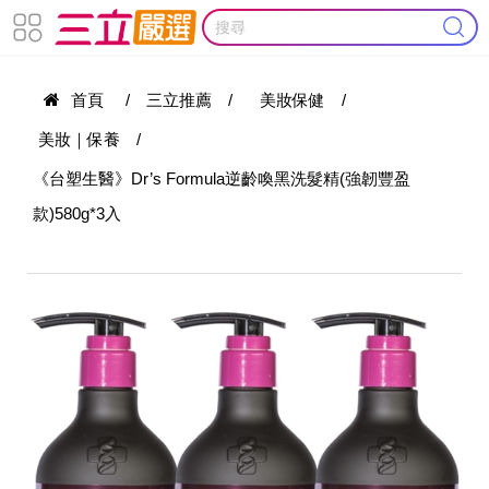
首頁
/
三立推薦
/
美妝保健
/
美妝｜保養
/
《台塑生醫》Dr’s Formula逆齡喚黑洗髮精(強韌豐盈
款)580g*3入