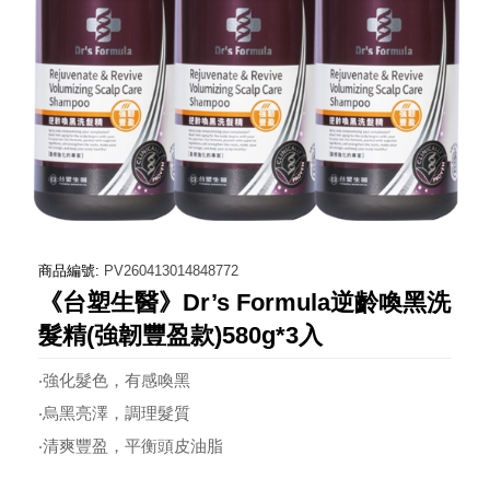
商品編號:
PV260413014848772
《台塑生醫》Dr’s Formula逆齡喚黑洗
髮精(強韌豐盈款)580g*3入
‧強化髮色，有感喚黑
‧烏黑亮澤，調理髮質
‧清爽豐盈，平衡頭皮油脂