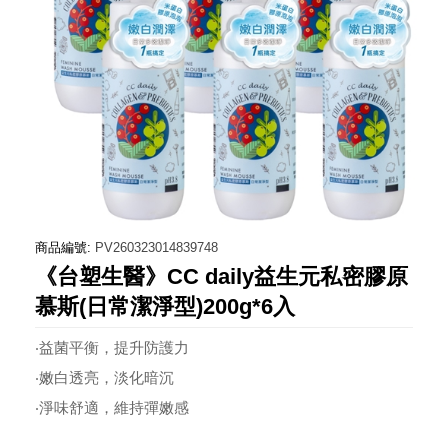
商品編號:
PV260323014839748
《台塑生醫》CC daily益生元私密膠原
慕斯(日常潔淨型)200g*6入
‧益菌平衡，提升防護力
‧嫩白透亮，淡化暗沉
‧淨味舒適，維持彈嫩感