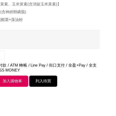
黃素、玉米黃素(含消旋玉米黃素)】
(含神經鞘磷脂)
黑醋栗+藻油粉
 / ATM 轉帳 / Line Pay / 街口支付 / 全盈+Pay / 全支
ASS MONEY