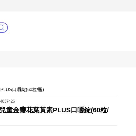
C
健康零距離
阿姐萬歲
US口嚼錠(60粒/瓶)
4837426
童金盞花葉黃素PLUS口嚼錠(60粒/