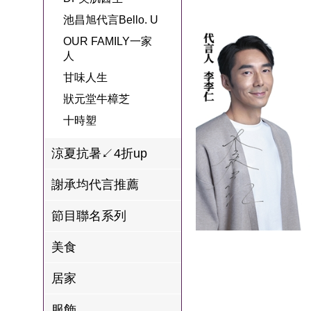
名
焙
OUR FAMILY
池昌旭代言Bello. U
PP波瑟楓妮品
NEONER
宗教開運
3C
鍋物 l 藥膳 l 滴
百味人生戲劇
一家人
OUR FAMILY一家
牌館
雞精
人
ELVIS愛菲斯
1MORE耳機
型男大主廚聯
甘味人生
L’eBeauty包包
寢具
甘味人生
林聰明沙鍋魚
名
狀元堂牛樟芝
頭
狀元堂牛樟芝
Astonish英國潔
節目聯名商品
十時塑
十時塑
冷藏 | 冷凍食品
推薦
雨揚老師開運
李大娘手工水
涼夏抗暑↙4折up
金健康石墨烯
餃
謝承均代言推薦
台塑生醫
自在食刻
節目聯名系列
三立X信海 星
鮮蝦蝦滑
美食
愛雅辣呦
居家
沈玉琳代言羊
服飾