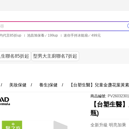
均代言85折up
池昌旭保養↙199up
迷你手持冰能扇↙499元
林美秀石墨烯粒線褲25折up
氣動塑崩褲6折up
PP聯合品牌買就送
生聯名85折起
型男大主廚聯名7折起
美食
居家
服飾
美妝保健
內衣
家電/3
/
美妝保健
/
養生|保健
/
【台塑生醫】兒童金盞花葉黃素PL
商品編號:
PV26032301
【台塑生醫】兒
瓶)
全新升級 明亮加乘