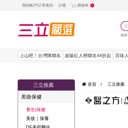
我的帳戶/訂單查詢
註冊
購物車
0
謝承
上山吧！台灣隊聯名
超級紅人榜聯名44折起
百味人
涼夏抗暑↙4折up
謝承均代言推薦
節目聯名系列
古溜x五秀園
養生|保健
熱銷排行
熱銷排行
熱銷排行
熱銷排行
熱銷排行
熱銷排行
百味人生
韓國
首頁
/
三立推薦
三立推薦
SKINASSET
無鋼圈│無痕
請世界吃桌
美妝｜保養
零食│點心
餐廚用品
廚房專區
上衣
美妝保健
甘味人生鍵力
即食泡麵 l 沖泡
上山下海過一
DF美肌醫生
塑身衣│褲
生活百貨
生活專區
下著
肽↙85折
養生|保健
夜聯名
品
池昌旭代言
清潔用品
機能服飾
美容專區
女內褲
美妝｜保養
罐頭 l 食材 l 烘
超級紅人榜聯
Bello. U
DF美肌醫生
寢具│床墊
涼夏家電
男內褲
配件