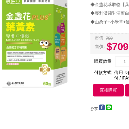
◆金盞花萃取物【葉
◆專利濃縮乳清蛋白
◆山桑子+小米草+
市價:
790
$709
售價:
購買數量:
付款方式:
信用卡付款
付 / iP
分享