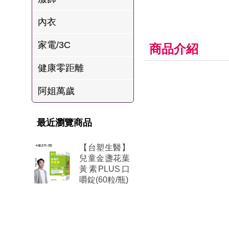
肉爐
內衣
海瑞摃丸
家電/3C
八兩排烤肉組
商品介紹
健康零距離
阿姐萬歲
最近瀏覽商品
【台塑生醫】
兒童金盞花葉
黃素PLUS口
嚼錠(60粒/瓶)