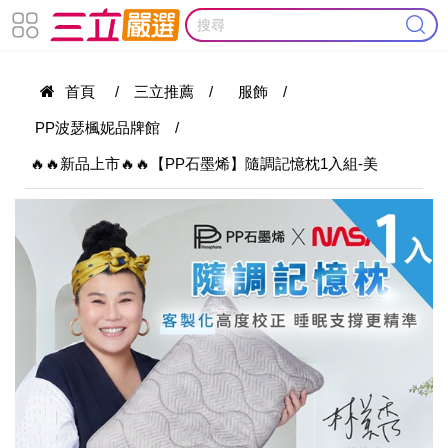
首頁
/
三立推薦
/
服飾
/
PP波瑟楓妮品牌館
/
🔥🔥新品上市🔥🔥【PP石墨烯】隨調記憶枕1入組-美