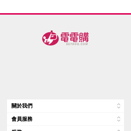
防
衣精
味鍋具
組 -美
鋼雙色
代透心
抽/盒
星
1.2kg(3
組(3鍋2
(辦公/通
蓋長方
涼立體
*4+隨身
瓶入)
蓋 5件
勤/野餐/
保鮮盒6
冰涼被-
包30入/
組)
居家/旅
件組-美
美
盒*2+贈
遊/登山/
品-隨身
露營)
包*10
入)-美
關於我們
會員服務