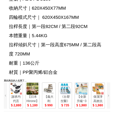
收納尺寸｜620X450X77MM
四輪模式尺寸｜ 620X450X167MM
拉桿長度｜第一段82CM / 第二段92CM
本體重量｜5.44KG
拉桿傾斜尺寸｜第一段高度675MM / 第二段高
度 720MM
耐重｜136公斤
材質｜PP聚丙烯/鋁合金
買此商品的人也買了...
SK
謝承均
【日本
【義大
《台塑
【全新
保潔淨
代言
Hirone】
利
生醫》
升級~3
高效抗
ELE
BioLead
【德膳 X
2,880
304 太
1,180
CUOCO】
990
735
倍涼
1,980
菌除油
1,980
2
｜
抗病毒
CUOCO】
空杯三
304可微
爽】金
布 抽取
守
濃縮洗
鈦晶百
入超值
波不鏽
健康二
式 (40