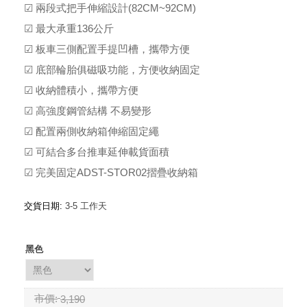
☑ 兩段式把手伸縮設計(82CM~92CM)
☑ 最大承重136公斤
☑ 板車三側配置手提凹槽，攜帶方便
☑ 底部輪胎俱磁吸功能，方便收納固定
☑ 收納體積小，攜帶方便
☑ 高強度鋼管結構 不易變形
☑ 配置兩側收納箱伸縮固定繩
☑ 可結合多台推車延伸載貨面積
☑ 完美固定ADST-STOR02摺疊收納箱
交貨日期:
3-5 工作天
黑色
市價:
3,190