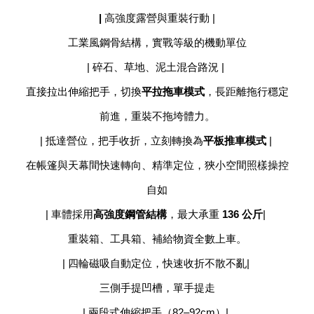
|
高強度露營與重裝行動 |
工業風鋼骨結構，實戰等級的機動單位
| 碎石、草地、泥土混合路況 |
直接拉出伸縮把手，切換
平拉拖車模式
，長距離拖行穩定
前進，重裝不拖垮體力。
| 抵達營位，把手收折，立刻轉換為
平板推車模式
|
在帳篷與天幕間快速轉向、精準定位，狹小空間照樣操控
自如
| 車體採用
高強度鋼管結構
，最大承重
136 公斤
|
重裝箱、工具箱、補給物資全數上車。
| 四輪磁吸自動定位，快速收折不散不亂|
三側手提凹槽，單手提走
| 兩段式伸縮把手（82–92cm）|