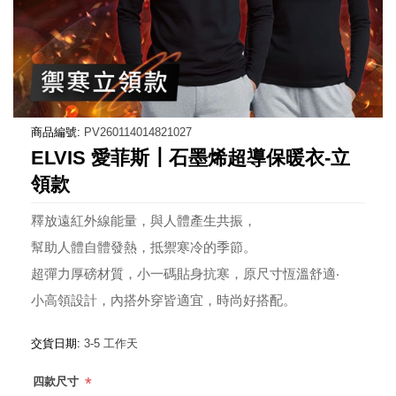
商品編號:
PV260114014821027
ELVIS 愛菲斯┃石墨烯超導保暖衣-立
領款
釋放遠紅外線能量，與人體產生共振，
幫助人體自體發熱，抵禦寒冷的季節。
超彈力厚磅材質，小一碼貼身抗寒，原尺寸恆溫舒適‧
小高領設計，內搭外穿皆適宜，時尚好搭配。
交貨日期:
3-5 工作天
*
四款尺寸