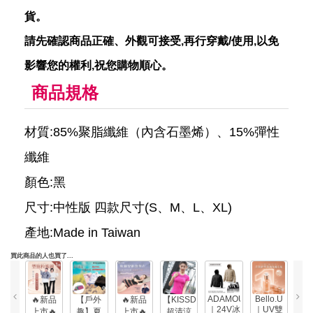
貨。
請先確認商品正確、外觀可接受,再行穿戴/使用,以免
影響您的權利,祝您購物順心。
商品規格
材質:85%聚脂纖維（內含石墨烯）、15%彈性
纖維
顏色:黑
尺寸:中性版 四款尺寸(S、M、L、XL)
產地:Made in Taiwan
買此商品的人也買了...
ADAMOUTDOOR
Bello.U
🔥新品
【戶外
🔥新品
【KISSDIAMOND】
【L’
｜24V冰
｜UV雙
上市🔥
趣】夏
上市🔥
超清涼
冰