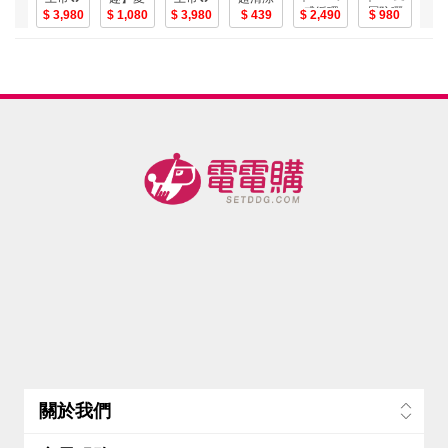
感循環
層防曬
【PP石
3,980
季抗曬
1,080
【PP石
3,980
簍空運
439
2,490
980
薄
冷卻服
安瓶
墨烯】
袖套+輕
墨烯】
動休閒
堆
30ml -
(空調
石墨烯
薄冰涼
粒線智
上
1
SPF50+PA+++
服、風
塑崩粒
感巾(9件
能修復
衣-059(短
值
扇衣、
線褲1件
組)-美
衣_圓領
袖/T恤/
戶外、
_美
+V領+拼
吸濕/排
釣魚背
接 3件/
汗/修身/
心)
組-美
顯瘦/4色
S-L)
關於我們