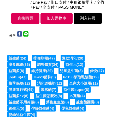
/ Line Pay / 街口支付 / 中租銀角零卡 / 全盈
+Pay / 全支付 / iPASS MONEY
分享
益生菌
(24)
排便順暢
(47)
幫助消化
(20)
膳食纖維
(36)
調整體質
(34)
益生元
(12)
益菌多
(8)
維持健康
(29)
兒童益生菌
(8)
佳悅
(47)
joyhui
(47)
lcw23菌株
(9)
bc198芽孢乳酸菌
(12)
換季保養
(12)
消化道機能
(12)
全家大小適用
(11)
健康進行式
(49)
果寡醣
(7)
益生菌super
(8)
益菌多ex
(8)
益生菌怎麼吃
(8)
木寡醣
(4)
益生菌不用冷藏
(8)
芽孢益生菌
(8)
益生菌團購
(8)
後生元
(5)
孕婦益生菌
(4)
嬰兒益生菌
(4)
嬰幼兒益生菌
(4)