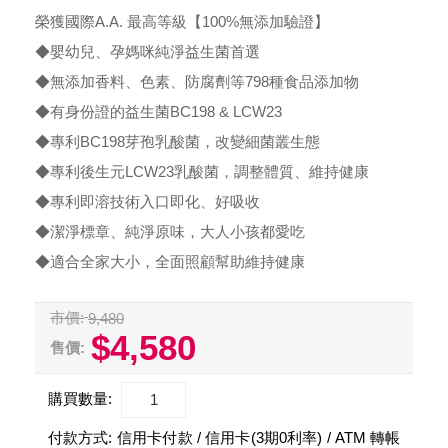
榮獲國際A.A. 最高等級【100%無添加驗證】
◆嬰幼兒、孕媽咪純淨益生菌首選
◆無添加香料、色素、防腐劑等798種食品添加物
◆有身份證的益生菌BC198 & LCW23
◆專利BC198芽孢乳酸菌，改變細菌叢生態
◆專利後生元LCW23乳酸菌，調整體質、維持健康
◆專利即溶技術入口即化、好吸收
◆潔淨標章、純淨原味，大人小孩都愛吃
◆適合全家大小，全面照顧幫助維持健康
市價:
9,480
$4,580
售價:
購買數量:
付款方式:
信用卡付款 / 信用卡(3期0利率) / ATM 轉帳