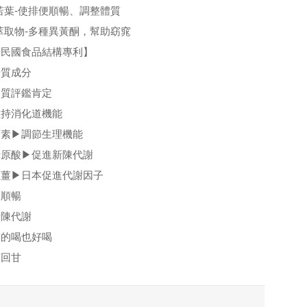
若葉-使排便順暢、調整體質
萃取物-多種異黃酮，幫助窈窕
華民國食品結構專利】
優質成分
品質評鑑肯定
維持消化道機能
茶素▶調節生理機能
綠原酸▶促進新陳代謝
生薑▶日本促進代謝因子
便順暢
新陳代謝
冰的喝也好喝
爽回甘