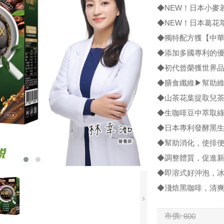
◆NEW！日本小麥
◆NEW！日本葛花
◆獨特配方獲【中
◆添加多國專利的
◆初代曾榮獲世界
◆膳食纖維▶幫助
◆山茶花葉提取兒
◆生咖啡豆中萃取
◆日本專利發酵黑
◆幫助消化，使排
◆調整體質，促進
◆即溶式好沖泡，
◆淺焙黑咖啡，清
市價:
800