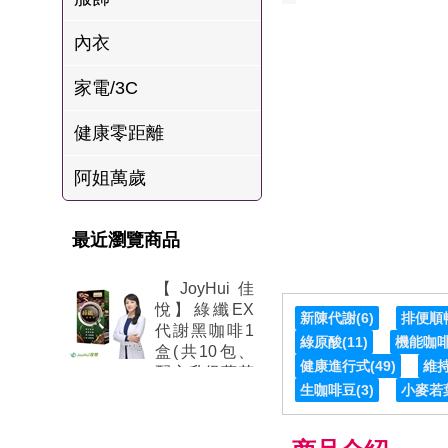
肉爐
內衣
海瑞摃丸
家電/3C
八兩排烤肉組
健康零距離
阿姐萬歲
最近瀏覽商品
【JoyHui佳
悅】綠纖EX
新陳代謝
(6)
排便順
代謝黑咖啡1
綠原酸
(11)
機能咖
盒(共10包、
健康進行式
(49)
維
配方升級葛花
生咖啡豆
(3)
小麥若
+小麥若葉)