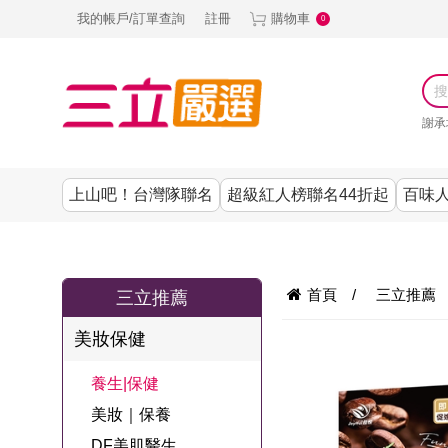
我的帳戶/訂單查詢
註冊
購物車
0
謝承
上山吧！台灣隊聯名
超級紅人榜聯名44折起
百味人
涼夏抗暑↙4折up
謝承均代言推薦
節目聯名系列
古溜x五秀園
養生|保健
熱銷排行
熱銷排行
熱銷排行
熱銷排行
熱銷排行
熱銷排行
百味人生
韓國
首頁
/
三立推薦
三立推薦
SKINASSET
無鋼圈│無痕
請世界吃桌
美妝｜保養
零食│點心
餐廚用品
廚房專區
上衣
美妝保健
甘味人生鍵力
即食泡麵 l 沖泡
上山下海過一
DF美肌醫生
塑身衣│褲
生活百貨
生活專區
下著
肽↙85折
養生|保健
夜聯名
品
池昌旭代言
清潔用品
機能服飾
美容專區
女內褲
美妝｜保養
罐頭 l 食材 l 烘
超級紅人榜聯
Bello. U
DF美肌醫生
寢具│床墊
涼夏家電
男內褲
配件