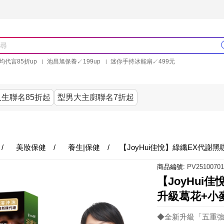
均代言85折up
池昌旭保養↙199up
迷你手持冰能扇↙499元
林美秀石墨烯粒線褲25折up
氣動塑崩褲6折up
PP聯合品牌買就送
生聯名85折起
型男大主廚聯名7折起
美食
居家
服飾
美妝保健
內衣
家電/3
/
美妝保健
/
養生|保健
/
【JoyHui佳悅】綠纖EX代謝
商品編號:
PV25100701
【JoyHui
升級葛花+小
◆全新升級「五重