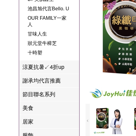
名
焙
OUR FAMILY
池昌旭代言Bello. U
PP波瑟楓妮品
NEONER
宗教開運
3C
鍋物 l 藥膳 l 滴
百味人生戲劇
一家人
OUR FAMILY一家
牌館
雞精
人
ELVIS愛菲斯
1MORE耳機
型男大主廚聯
甘味人生
L’eBeauty包包
寢具
甘味人生
林聰明沙鍋魚
名
狀元堂牛樟芝
頭
狀元堂牛樟芝
Astonish英國潔
節目聯名商品
十時塑
十時塑
冷藏 | 冷凍食品
推薦
雨揚老師開運
李大娘手工水
涼夏抗暑↙4折up
金健康石墨烯
餃
謝承均代言推薦
台塑生醫
自在食刻
節目聯名系列
三立X信海 星
鮮蝦蝦滑
美食
愛雅辣呦
居家
沈玉琳代言羊
服飾