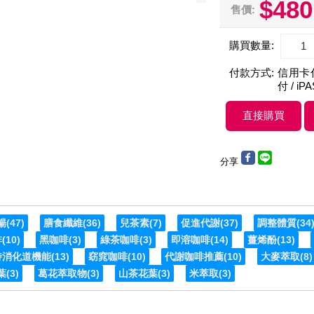
$480
售價:
購買數量:
付款方式:
信用卡付款
付 / iP
分享
暢
(47)
膳食纖維
(36)
兒茶素
(7)
促進代謝
(37)
調整體質
(34
啡
(10)
黑咖啡
(3)
綠茶咖啡
(3)
即溶咖啡
(14)
薑烯酚
(13)
持消化道機能
(13)
窈窕咖啡
(10)
代謝咖啡推薦
(10)
大麥萃取
(8)
葉
(3)
葛花萃取物
(3)
山茶花葉
(3)
米萃取
(3)