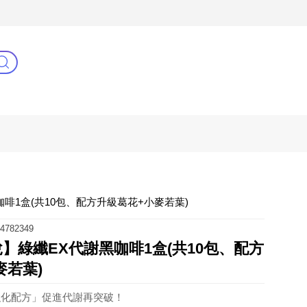
C
健康零距離
阿姐萬歲
黑咖啡1盒(共10包、配方升級葛花+小麥若葉)
4782349
佳悅】綠纖EX代謝黑咖啡1盒(共10包、配方
麥若葉)
強化配方」促進代謝再突破！