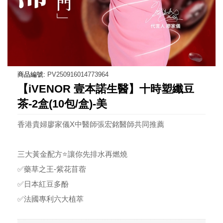
商品編號:
PV250916014773964
【iVENOR 壹本諾生醫】十時塑纖豆
茶-2盒(10包/盒)-美
香港貴婦廖家儀X中醫師張宏銘醫師共同推薦
三大黃金配方⭐讓你先排水再燃燒
✅藥草之王-紫花苜蓿
✅日本紅豆多酚
✅法國專利六大植萃