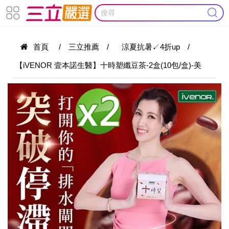
首頁
/
三立推薦
/
涼夏抗暑↙4折up
/
【iVENOR 壹本諾生醫】十時塑纖豆茶-2盒(10包/盒)-美