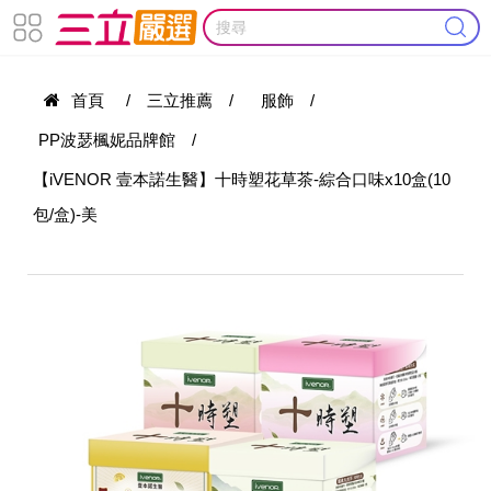
首頁
/
三立推薦
/
服飾
/
PP波瑟楓妮品牌館
/
【iVENOR 壹本諾生醫】十時塑花草茶-綜合口味x10盒(10
包/盒)-美