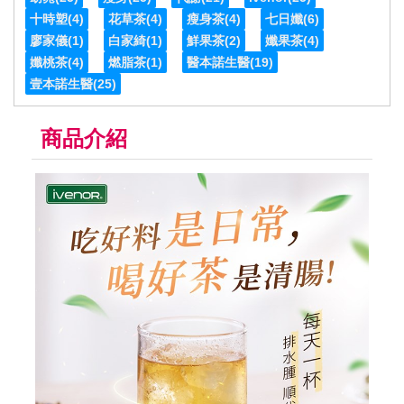
十時塑
(4)
花草茶
(4)
瘦身茶
(4)
七日孅
(6)
廖家儀
(1)
白家綺
(1)
鮮果茶
(2)
孅果茶
(4)
孅桃茶
(4)
燃脂茶
(1)
醫本諾生醫
(19)
壹本諾生醫
(25)
商品介紹