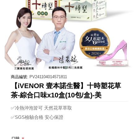
商品編號:
PV241104014571811
【iVENOR 壹本諾生醫】十時塑花草
茶-綜合口味x10盒(10包/盒)-美
✅冷熱沖泡皆可 天然花草萃取
✅SGS檢驗合格 安心保證
口味