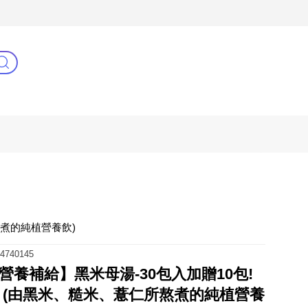
3C(新)
健康零距離
阿姐萬歲
熬煮的純植營養飲)
4740145
營養補給】黑米母湯-30包入加贈10包!
 (由黑米、糙米、薏仁所熬煮的純植營養