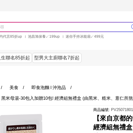
均代言85折up
池昌旭保養↙199up
迷你手持冰能扇↙499元
林美秀石墨烯粒線褲25折up
氣動塑崩褲6折up
PP聯合品牌買就送
生聯名85折起
型男大主廚聯名7折起
美食
居家
服飾
美妝保健
內衣
生活家電/
/
美食
/
即食泡麵 l 沖泡品
/
米母湯-30包入加贈10包! 經濟組無禮盒 (由黑米、糙米、薏仁所
商品編號:
PV25071801
【來自京都的
經濟組無禮盒