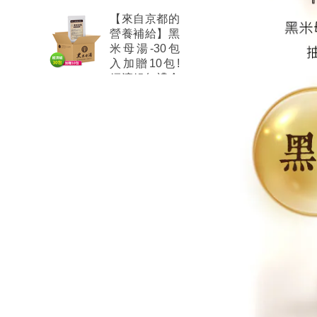
【來自京都的
營養補給】黑
米母湯-30包
入加贈10包!
經濟組無禮盒
(由黑米、糙
米、薏仁所熬
煮的純植營養
飲)