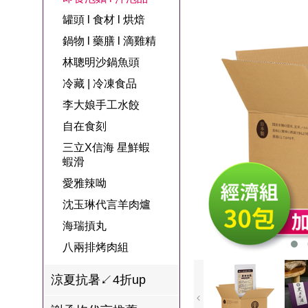
名
焙
OUR FAMILY
罐頭 l 食材 l 烘焙
PP波瑟楓妮品
NEONER
宗教開運
3C
鍋物 l 藥膳 l 滴
百味人生戲劇
一家人
鍋物 l 藥膳 l 滴雞精
牌館
雞精
ELVIS愛菲斯
1MORE耳機
型男大主廚聯
甘味人生
林聰明沙鍋魚頭
L’eBeauty包包
寢具
林聰明沙鍋魚
名
冷藏 | 冷凍食品
狀元堂牛樟芝
頭
Astonish英國潔
李大娘手工水餃
節目聯名商品
十時塑
冷藏 | 冷凍食品
推薦
自在食刻
雨揚老師開運
三立X信海 星鮮蝦
李大娘手工水
金健康石墨烯
蝦滑
餃
愛雅辣呦
台塑生醫
自在食刻
沈玉琳代言羊肉爐
三立X信海 星
海瑞摃丸
鮮蝦蝦滑
八兩排烤肉組
愛雅辣呦
涼夏抗暑↙4折up
沈玉琳代言羊