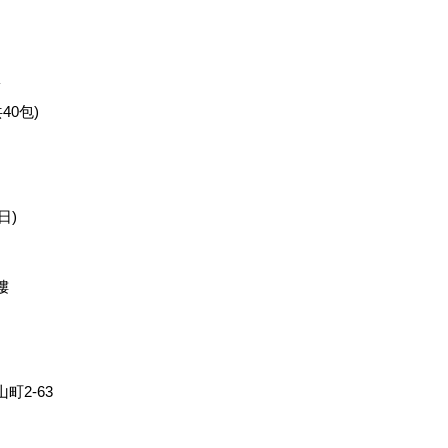
鹽
40包)
日)
樓
2-63