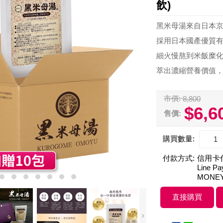
飲)
黑米母湯來自日本
採用日本國產優質
細火慢熬到米飯糜
萃出濃縮營養價值
市價:
8,800
$6,6
售價:
購買數量:
付款方式:
信用卡付款
Line 
MONE