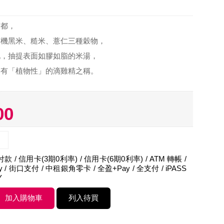
京都，
有機黑米、糙米、薏仁三種穀物，
化，抽提表面如膠如脂的米湯，
，有「植物性」的滴雞精之稱。
00
 / 信用卡(3期0利率) / 信用卡(6期0利率) / ATM 轉帳 /
Pay / 街口支付 / 中租銀角零卡 / 全盈+Pay / 全支付 / iPASS
Y