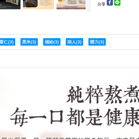
分享
薏仁
(3)
黑米
(3)
補給
(3)
病人
(3)
體力
(3)