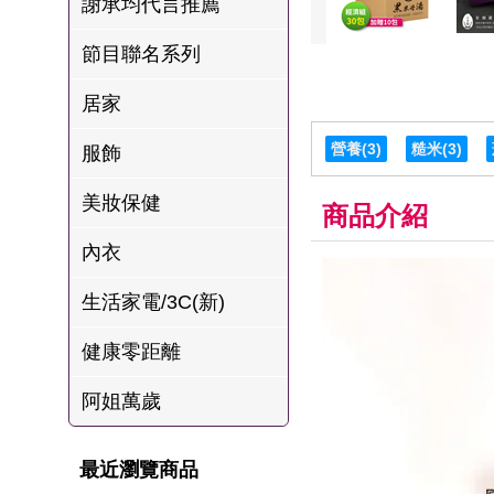
謝承均代言推薦
肉爐
節目聯名系列
海瑞摃丸
八兩排烤肉組
居家
營養
(3)
糙米
(3)
服飾
美妝保健
商品介紹
內衣
生活家電/3C(新)
健康零距離
阿姐萬歲
最近瀏覽商品