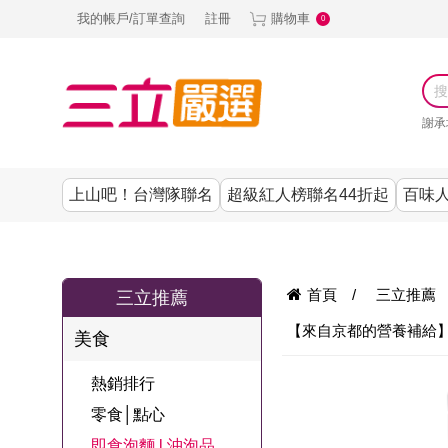
我的帳戶/訂單查詢
註冊
購物車
0
謝承
上山吧！台灣隊聯名
超級紅人榜聯名44折起
百味人
涼夏抗暑↙4折up
謝承均代言推薦
節目聯名系列
古溜x五秀園
養生|保健
熱銷排行
熱銷排行
熱銷排行
熱銷排行
熱銷排行
熱銷排行
百味人生
韓國
首頁
/
三立推薦
三立推薦
SKINASSET
無鋼圈│無痕
請世界吃桌
美妝｜保養
零食│點心
餐廚用品
廚房專區
上衣
【來自京都的營養補給】黑
美食
甘味人生鍵力
即食泡麵 l 沖泡
上山下海過一
DF美肌醫生
塑身衣│褲
生活百貨
生活專區
下著
肽↙85折
熱銷排行
夜聯名
品
池昌旭代言
清潔用品
機能服飾
美容專區
女內褲
零食│點心
罐頭 l 食材 l 烘
超級紅人榜聯
Bello. U
即食泡麵 l 沖泡品
寢具│床墊
涼夏家電
男內褲
配件