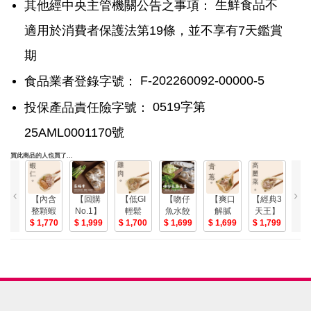
生鮮食品不
其他經中央主管機關公告之事項：
適用於消費者保護法第19條，並不享有7天鑑賞
期
F-202260092-00000-5
食品業者登錄字號：
0519字第
投保產品責任險字號：
25AML0001170號
買此商品的人也買了...
【內含
【回購
【低GI
【吻仔
【爽口
【經典3
整顆蝦
No.1】
輕鬆
魚水餃
解膩
天王】
仁】李
1,770
李大娘
1,999
吃】李
1,700
超值
1,699
組】 李
1,699
李大娘
1,799
大娘手
七號店
大娘手
包】李
大娘手
手工水
工水餃-
鋪手工
工水餃-
大娘 七
工水餃-
餃-高麗
蝦仁超
水餃-蔥
田園雞
號店鋪
青蔥豬
菜豬肉/
值3包組
爆牛肉/
肉超值5
手工水
肉/芹菜
韭菜豬
(42-47
泡菜牛
包組(42-
餃-吻仔
豬肉超
肉/玉米
入/包)
肉/高麗
47入/包)
魚高麗
值4包組
豬肉,任
(42-47
菜牛肉
菜/吻仔
選3口味