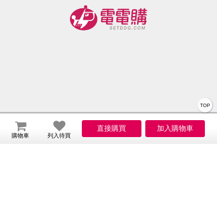
入/包)
超值6套
魚玉米
超值6包
組 (24
超值5套
組 (42-
入/2盒/
組(24
47入/包)
組)
入/2盒/
組)
TOP
關於我們
購物車
列入待買
會員服務
服務
會員權益