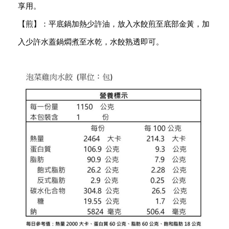
享用。
【煎】：平底鍋加熱少許油，放入水餃煎至底部金黃，加
入少許水蓋鍋燜煮至水乾，水餃熟透即可。