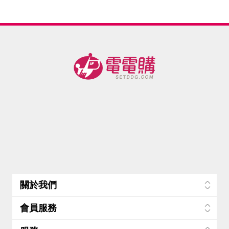
造型款_
墊2雙-美
墊1雙-美
帶2入-美
帶1入-美
用精5瓶
用
(500ml/
(50
全系列
瓶 機能
瓶
任選2件
布料清
布
(循環透
洗專家)-
洗專
氣塑身
美
褲)-美
關於我們
會員服務