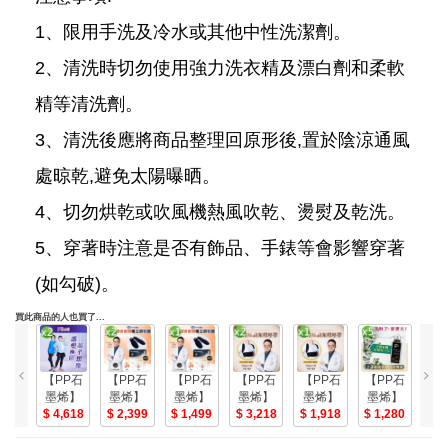
1、限用手洗及冷水或其他中性洗潔劑。
2、清洗時切勿使用強力洗衣精及漂白劑和柔軟
精等清洗劑。
3、清洗後應將商品整理回原形後,置於陰涼通風
處晾乾,避免太陽曝晒。
4、切勿烘乾或吹風機熱風吹乾、燙熨及乾洗。
5、穿著時注意是否有飾品、手錶等會影響穿著
(如勾破)。
買此商品的人也買了...
【PP石
【PP石
【PP石
【PP石
【PP石
【PP石
【
墨烯】
墨烯】
墨烯】
墨烯】
墨烯】
墨烯】
墨
石墨烯
4,618
石墨烯
2,399
石墨烯
1,499
石墨烯
3,218
石墨烯
1,918
歐盟認
1,280
歐
塑崩褲
HSG獨
HSG獨
智能肩
智能肩
證機能
證
氣動版
立筒鞋
立筒鞋
頸釋壓
頸釋壓
衣物萬
衣