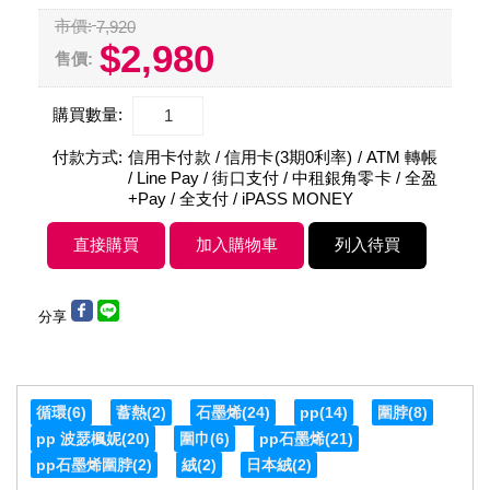
市價:
7,920
$2,980
售價:
購買數量:
付款方式:
信用卡付款 / 信用卡(3期0利率) / ATM 轉帳
/ Line Pay / 街口支付 / 中租銀角零卡 / 全盈
+Pay / 全支付 / iPASS MONEY
分享
循環
(6)
蓄熱
(2)
石墨烯
(24)
pp
(14)
圍脖
(8)
pp 波瑟楓妮
(20)
圍巾
(6)
pp石墨烯
(21)
pp石墨烯圍脖
(2)
絨
(2)
日本絨
(2)