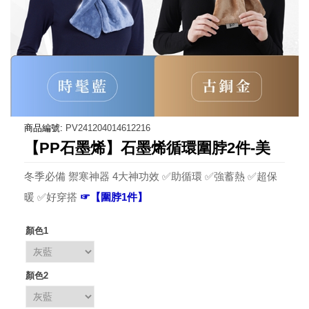
商品編號:
PV241204014612216
【PP石墨烯】石墨烯循環圍脖2件-美
冬季必備 禦寒神器 4大神功效 ✅助循環 ✅強蓄熱 ✅超保
暖 ✅好穿搭
☞【圍脖1件】
顏色1
顏色2