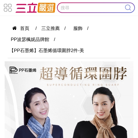
首頁
/
三立推薦
/
服飾
/
PP波瑟楓妮品牌館
/
【PP石墨烯】石墨烯循環圍脖2件-美