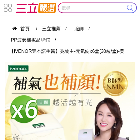
首頁
/
三立推薦
/
服飾
/
PP波瑟楓妮品牌館
/
【iVENOR壹本諾生醫】兆物主-元氣錠x6盒(30粒/盒)-美