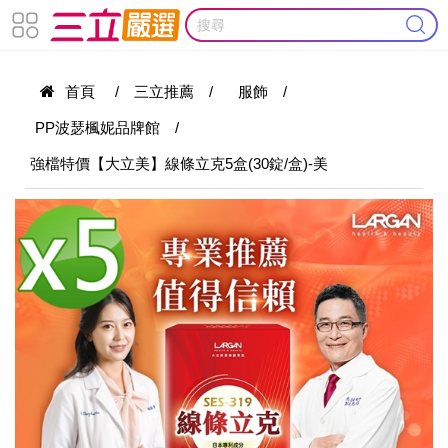
首頁
/
三立推薦
/
服飾
/
PP波瑟楓妮品牌館
/
強檔特價【大立美】線條立克5盒(30錠/盒)-美