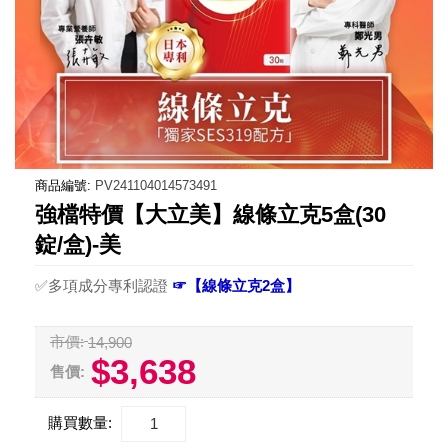
商品編號:
PV241104014573491
強檔特價【大立美】線條立克5盒(30
錠/盒)-美
✅多項成分專利認證
☞【線條立克2盒】
市價:
14,900
$3,638
售價:
購買數量: