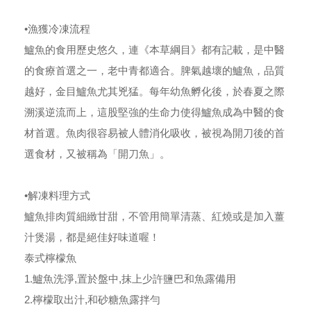
•漁獲冷凍流程
鱸魚的食用歷史悠久，連《本草綱目》都有記載，是中醫
的食療首選之一，老中青都適合。脾氣越壞的鱸魚，品質
越好，金目鱸魚尤其兇猛。每年幼魚孵化後，於春夏之際
溯溪逆流而上，這股堅強的生命力使得鱸魚成為中醫的食
材首選。魚肉很容易被人體消化吸收，被視為開刀後的首
選食材，又被稱為「開刀魚」。
•解凍料理方式
鱸魚排肉質細緻甘甜，不管用簡單清蒸、紅燒或是加入薑
汁煲湯，都是絕佳好味道喔！
泰式檸檬魚
1.鱸魚洗淨,置於盤中,抹上少許鹽巴和魚露備用
2.檸檬取出汁,和砂糖魚露拌勻