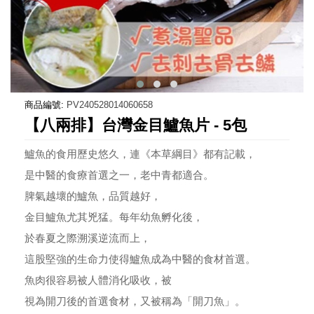
商品編號:
PV240528014060658
【八兩排】台灣金目鱸魚片 - 5包
鱸魚的食用歷史悠久，連《本草綱目》都有記載，
是中醫的食療首選之一，老中青都適合。
脾氣越壞的鱸魚，品質越好，
金目鱸魚尤其兇猛。每年幼魚孵化後，
於春夏之際溯溪逆流而上，
這股堅強的生命力使得鱸魚成為中醫的食材首選。
魚肉很容易被人體消化吸收，被
視為開刀後的首選食材，又被稱為「開刀魚」。