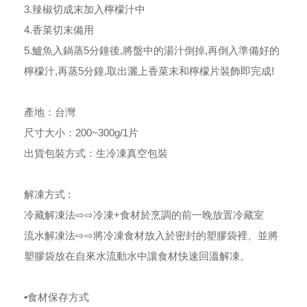
3.辣椒切成末加入檸檬汁中
4.香菜切末備用
5.鱸魚入鍋蒸5分鐘後,將盤中的湯汁倒掉,再倒入準備好的
檸檬汁,再蒸5分鐘,取出灑上香菜末和檸檬片裝飾即完成!
產地：台灣
尺寸大小：200~300g/1片
出貨包裝方式：生冷凍真空包裝
解凍方式 :
冷藏解凍法⇨⇨冷凍+食材於烹調的前一晚放置冷藏室
流水解凍法⇨⇨將冷凍食材放入於密封的塑膠袋裡、並將
塑膠袋放在自來水流動水中讓食材快速回溫解凍。
•食材保存方式