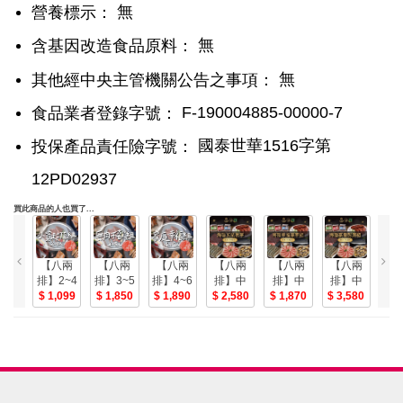
無
含基因改造食品原料：
無
其他經中央主管機關公告之事項：
F-190004885-00000-7
食品業者登錄字號：
國泰世華1516字第
投保產品責任險字號：
12PD02937
買此商品的人也買了...
【八兩
【八兩
【八兩
【八兩
【八兩
【八兩
【
排】2~4
排】3~5
排】4~6
排】中
排】中
排】中
排
人小資
1,099
人無肉
1,850
人家庭
1,890
秋烤肉
2,580
秋烤肉
1,870
秋烤肉
3,580
兒
2
超值組
不歡組
幸福烤
海陸五
海陸幸
海陸豪
蔥-
肉組
星奢華
福豪華
奢彭湃
減
組6-8人
組4-6人
組9-12
人