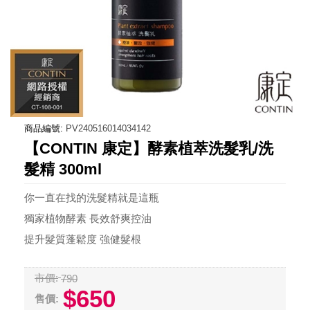
商品編號:
PV240516014034142
【CONTIN 康定】酵素植萃洗髮乳/洗
髮精 300ml
你一直在找的洗髮精就是這瓶
獨家植物酵素 長效舒爽控油
提升髮質蓬鬆度 強健髮根
市價:
790
$650
售價: