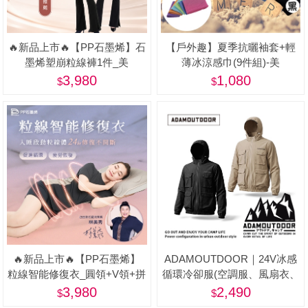
🔥新品上市🔥【PP石墨烯】石
【戶外趣】夏季抗曬袖套+輕
墨烯塑崩粒線褲1件_美
薄冰涼感巾(9件組)-美
3,980
1,080
🔥新品上市🔥【PP石墨烯】
ADAMOUTDOOR｜24V冰感
粒線智能修復衣_圓領+V領+拼
循環冷卻服(空調服、風扇衣、
接 3件/組-美
戶外、釣魚背心)
3,980
2,490