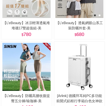
【L’eBeauty】冰涼輕薄透氣堆
【L’eBeauty】透氣網眼山系工
堆襪17雙超值組-美
裝防曬外套-美
780
680
【L’eBeauty】防曬高腰收腹提
[Arlink] 德國拜耳純PC多功能
臀五分褲/瑜珈褲-美
前開式鋁框行李箱白色女神款