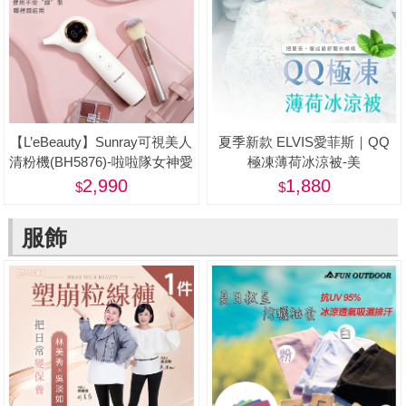
【L’eBeauty】Sunray可視美人
夏季新款 ELVIS愛菲斯｜QQ
清粉機(BH5876)-啦啦隊女神愛
極凍薄荷冰涼被-美
用推薦
2,990
1,880
服飾