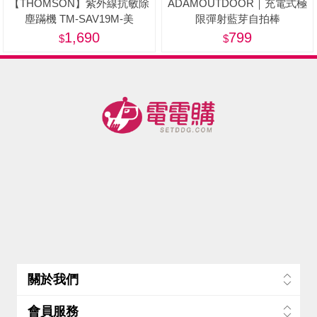
【THOMSON】紫外線抗敏除
ADAMOUTDOOR｜充電式極
塵蹣機 TM-SAV19M-美
限彈射藍芽自拍棒
1,690
799
關於我們
會員服務