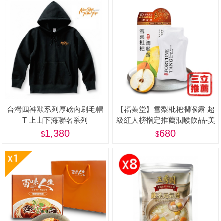
台灣四神獸系列厚磅內刷毛帽
【福蓁堂】雪梨枇杷潤喉露 超
T 上山下海聯名系列
級紅人榜指定推薦潤喉飲品-美
1,380
680