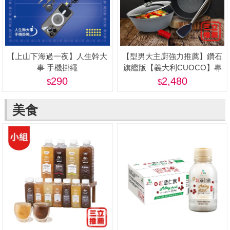
【上山下海過一夜】人生幹大
【型男大主廚強力推薦】鑽石
事 手機掛繩
旗艦版【義大利CUOCO】專
利石墨烯S3-IH深煎炒鍋
290
2,480
28cm(附蓋)
美食