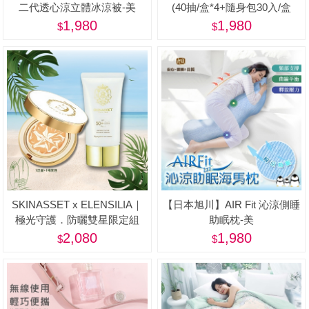
二代透心涼立體冰涼被-美
(40抽/盒*4+隨身包30入/盒
*2+贈品-隨身包*10入)-美
1,980
1,980
SKINASSET x ELENSILIA｜
【日本旭川】AIR Fit 沁涼側睡
極光守護．防曬雙星限定組
助眠枕-美
2,080
1,980