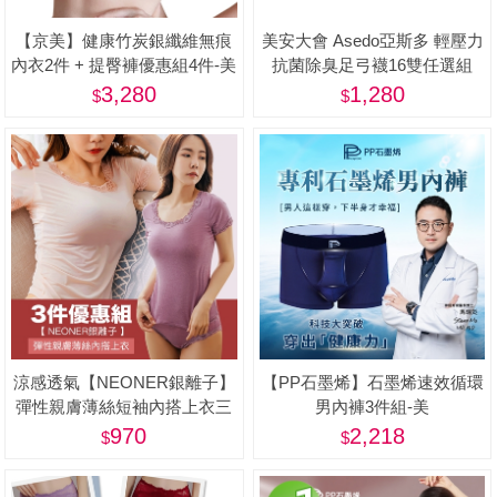
【京美】健康竹炭銀纖維無痕
美安大會 Asedo亞斯多 輕壓力
內衣2件 + 提臀褲優惠組4件-美
抗菌除臭足弓襪16雙任選組
(男女適用、One size)-美
3,280
1,280
涼感透氣【NEONER銀離子】
【PP石墨烯】石墨烯速效循環
彈性親膚薄絲短袖內搭上衣三
男內褲3件組-美
件特惠組-美
970
2,218