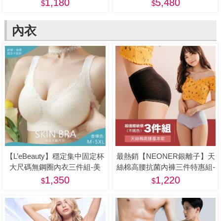
[28吋] -蝦
1,180
5,480
內衣
【L’eBeauty】穩定集中固定杯
最熱銷【NEONER銀離子】天
大尺碼無鋼圈內衣三件組-美
絲棉高腰抗菌內褲三件特惠組-
美
1,350
1,220