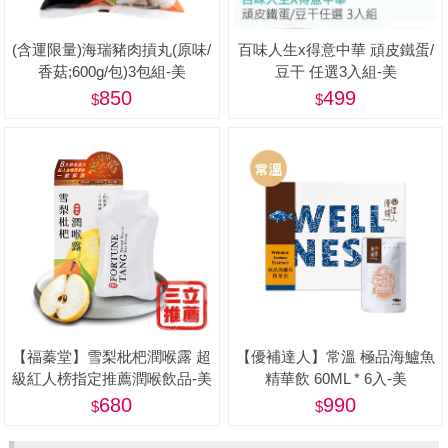
(含運限量)海瑞豬肉摃丸(原味/
百味人生x得意中華 頑皮鐵蛋/
香菇;600g/包)3包組-美
豆干 任選3入組-美
850
499
【福蓁堂】雪梨枇杷潤喉露 超
【優補達人】常溫 極品海鱸魚
級紅人榜指定推薦潤喉飲品-美
精華飲 60ML * 6入-美
680
990