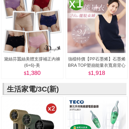
黛絲芬蠶絲美體支撐補正內褲
強檔特價【PP石墨烯】石墨烯
(6+6)-美
BRA TOP塑崩能量衣寬肩背心
款1件-美
1,380
1,918
生活家電/3C(新)