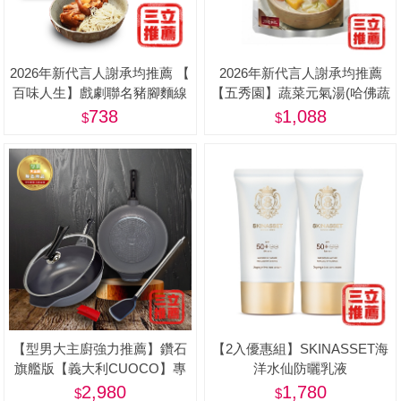
2026年新代言人謝承均推薦 【
2026年新代言人謝承均推薦
百味人生】戲劇聯名豬腳麵線
【五秀園】蔬菜元氣湯(哈佛蔬
限量禮盒(滷豬腳500g+麵線
菜湯) 8包特惠組(500g/包)-美
738
1,088
200g) - 屠宰衛生檢查合格章/
食品追溯追蹤系統制度（一
Q） <阿姐萬歲節目推薦>
【型男大主廚強力推薦】鑽石
【2入優惠組】SKINASSET海
旗艦版【義大利CUOCO】專
洋水仙防曬乳液
利石墨烯S3-IH大寶鍋34cm(附
(SPF50+,PA++++)-美
2,980
1,780