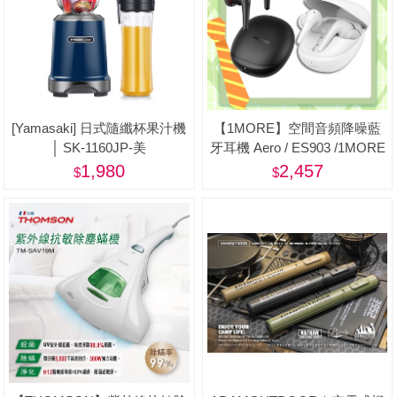
[Yamasaki] 日式隨纖杯果汁機
【1MORE】空間音頻降噪藍
│ SK-1160JP-美
牙耳機 Aero / ES903 /1MORE
Happy Father 特價$2457(原價
1,980
2,457
$2890)