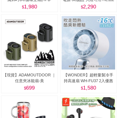
S1608)
1,980
2,290
【現貨】ADAMOUTDOOR ｜
【WONDER】超輕量製冷手
任意夾冰能扇-美
持高速扇 WH-FU37 2入優惠
組-美
699
1,580