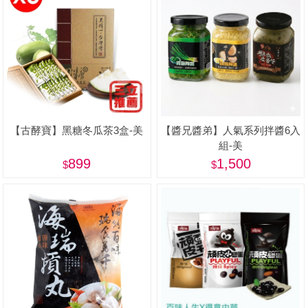
【古酵寶】黑糖冬瓜茶3盒-美
【醬兄醬弟】人氣系列拌醬6入
組-美
899
1,500