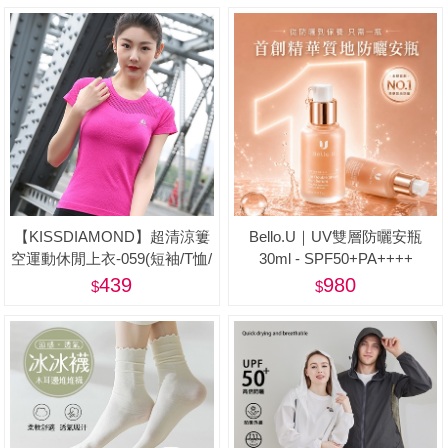
【KISSDIAMOND】超清涼簍
Bello.U｜UV雙層防曬安瓶
空運動休閒上衣-059(短袖/T恤/
30ml - SPF50+PA++++
吸濕/排汗/修身/顯瘦/4色S-L)
439
980