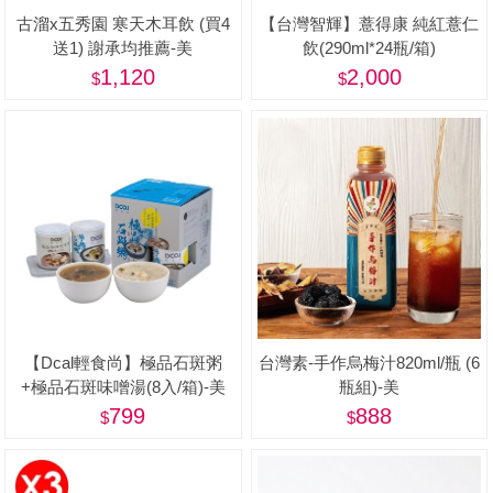
古溜x五秀園 寒天木耳飲 (買4
【台灣智輝】薏得康 純紅薏仁
送1) 謝承均推薦-美
飲(290ml*24瓶/箱)
1,120
2,000
【Dcal輕食尚】極品石斑粥
台灣素-手作烏梅汁820ml/瓶 (6
+極品石斑味噌湯(8入/箱)-美
瓶組)-美
799
888