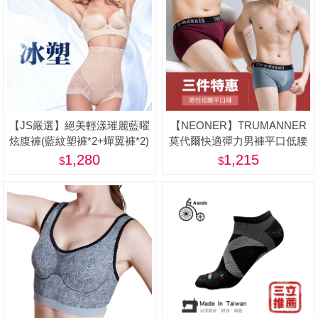
【JS嚴選】絕美輕漾璀麗藍曜
【NEONER】TRUMANNER
炫腹褲(藍紋塑褲*2+蟬翼褲*2)
莫代爾快適彈力男褲平口低腰
款三件優惠組-美
1,280
1,215