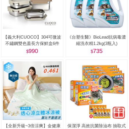
【義大利CUOCO】304可微波
《台塑生醫》BioLead抗病毒濃
不鏽鋼雙色蓋長方保鮮盒6件
縮洗衣精1.2kg(3瓶入)
組-美
990
735
【全新升級~3倍涼爽】金健康
保潔淨 高效抗菌除油布 抽取式