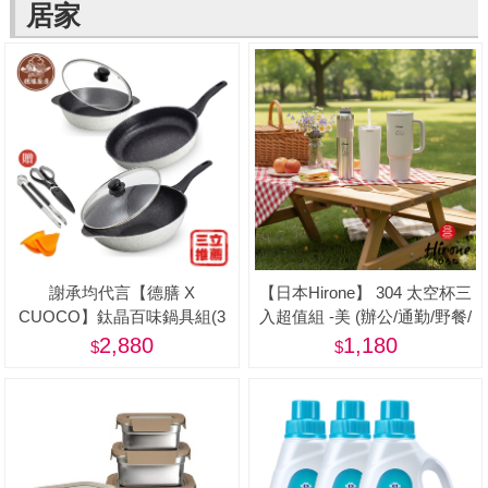
居家
謝承均代言【德膳 X
【日本Hirone】 304 太空杯三
CUOCO】鈦晶百味鍋具組(3
入超值組 -美 (辦公/通勤/野餐/
鍋2蓋 5件組)
居家/旅遊/登山/露營)
2,880
1,180