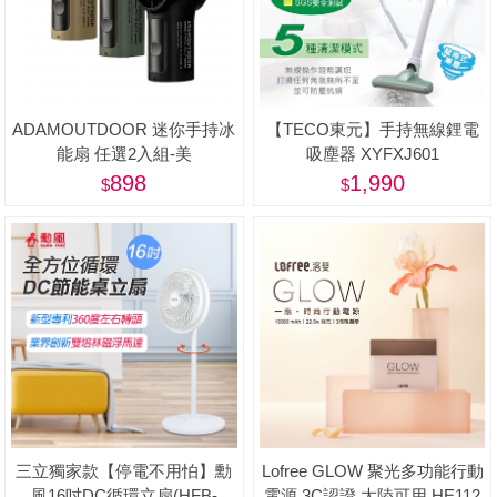
ADAMOUTDOOR 迷你手持冰
【TECO東元】手持無線鋰電
能扇 任選2入組-美
吸塵器 XYFXJ601
898
1,990
三立獨家款【停電不用怕】勳
Lofree GLOW 聚光多功能行動
風16吋DC循環立扇(HFB-
電源 3C認證 大陸可用 HE112